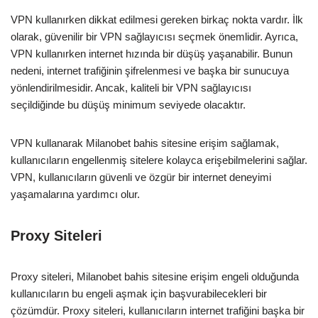
VPN kullanırken dikkat edilmesi gereken birkaç nokta vardır. İlk
olarak, güvenilir bir VPN sağlayıcısı seçmek önemlidir. Ayrıca,
VPN kullanırken internet hızında bir düşüş yaşanabilir. Bunun
nedeni, internet trafiğinin şifrelenmesi ve başka bir sunucuya
yönlendirilmesidir. Ancak, kaliteli bir VPN sağlayıcısı
seçildiğinde bu düşüş minimum seviyede olacaktır.
VPN kullanarak Milanobet bahis sitesine erişim sağlamak,
kullanıcıların engellenmiş sitelere kolayca erişebilmelerini sağlar.
VPN, kullanıcıların güvenli ve özgür bir internet deneyimi
yaşamalarına yardımcı olur.
Proxy Siteleri
Proxy siteleri, Milanobet bahis sitesine erişim engeli olduğunda
kullanıcıların bu engeli aşmak için başvurabilecekleri bir
çözümdür. Proxy siteleri, kullanıcıların internet trafiğini başka bir