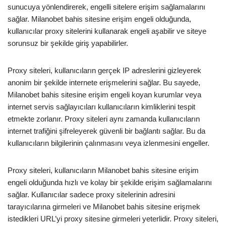
sunucuya yönlendirerek, engelli sitelere erişim sağlamalarını
sağlar. Milanobet bahis sitesine erişim engeli olduğunda,
kullanıcılar proxy sitelerini kullanarak engeli aşabilir ve siteye
sorunsuz bir şekilde giriş yapabilirler.
Proxy siteleri, kullanıcıların gerçek IP adreslerini gizleyerek
anonim bir şekilde internete erişmelerini sağlar. Bu sayede,
Milanobet bahis sitesine erişim engeli koyan kurumlar veya
internet servis sağlayıcıları kullanıcıların kimliklerini tespit
etmekte zorlanır. Proxy siteleri aynı zamanda kullanıcıların
internet trafiğini şifreleyerek güvenli bir bağlantı sağlar. Bu da
kullanıcıların bilgilerinin çalınmasını veya izlenmesini engeller.
Proxy siteleri, kullanıcıların Milanobet bahis sitesine erişim
engeli olduğunda hızlı ve kolay bir şekilde erişim sağlamalarını
sağlar. Kullanıcılar sadece proxy sitelerinin adresini
tarayıcılarına girmeleri ve Milanobet bahis sitesine erişmek
istedikleri URL’yi proxy sitesine girmeleri yeterlidir. Proxy siteleri,