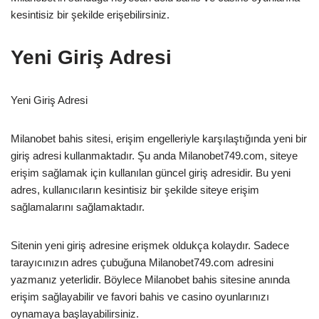
kesintisiz bir şekilde erişebilirsiniz.
Yeni Giriş Adresi
Yeni Giriş Adresi
Milanobet bahis sitesi, erişim engelleriyle karşılaştığında yeni bir
giriş adresi kullanmaktadır. Şu anda Milanobet749.com, siteye
erişim sağlamak için kullanılan güncel giriş adresidir. Bu yeni
adres, kullanıcıların kesintisiz bir şekilde siteye erişim
sağlamalarını sağlamaktadır.
Sitenin yeni giriş adresine erişmek oldukça kolaydır. Sadece
tarayıcınızın adres çubuğuna Milanobet749.com adresini
yazmanız yeterlidir. Böylece Milanobet bahis sitesine anında
erişim sağlayabilir ve favori bahis ve casino oyunlarınızı
oynamaya başlayabilirsiniz.