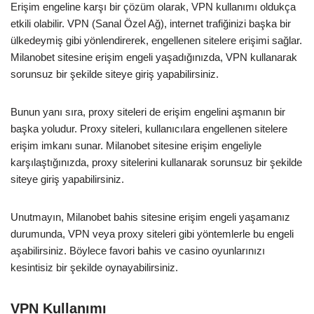
Erişim engeline karşı bir çözüm olarak, VPN kullanımı oldukça
etkili olabilir. VPN (Sanal Özel Ağ), internet trafiğinizi başka bir
ülkedeymiş gibi yönlendirerek, engellenen sitelere erişimi sağlar.
Milanobet sitesine erişim engeli yaşadığınızda, VPN kullanarak
sorunsuz bir şekilde siteye giriş yapabilirsiniz.
Bunun yanı sıra, proxy siteleri de erişim engelini aşmanın bir
başka yoludur. Proxy siteleri, kullanıcılara engellenen sitelere
erişim imkanı sunar. Milanobet sitesine erişim engeliyle
karşılaştığınızda, proxy sitelerini kullanarak sorunsuz bir şekilde
siteye giriş yapabilirsiniz.
Unutmayın, Milanobet bahis sitesine erişim engeli yaşamanız
durumunda, VPN veya proxy siteleri gibi yöntemlerle bu engeli
aşabilirsiniz. Böylece favori bahis ve casino oyunlarınızı
kesintisiz bir şekilde oynayabilirsiniz.
VPN Kullanımı