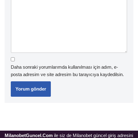
Daha sonraki yorumlarımda kullanılması için adım, e-
posta adresim ve site adresim bu tarayıcıya kaydedilsin.
MilanobetGuncel.Com
ile siz de Milanobet güncel giriş adresini