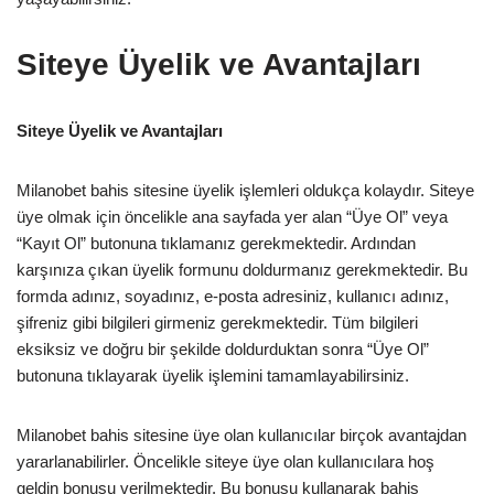
Siteye Üyelik ve Avantajları
Siteye Üyelik ve Avantajları
Milanobet bahis sitesine üyelik işlemleri oldukça kolaydır. Siteye
üye olmak için öncelikle ana sayfada yer alan “Üye Ol” veya
“Kayıt Ol” butonuna tıklamanız gerekmektedir. Ardından
karşınıza çıkan üyelik formunu doldurmanız gerekmektedir. Bu
formda adınız, soyadınız, e-posta adresiniz, kullanıcı adınız,
şifreniz gibi bilgileri girmeniz gerekmektedir. Tüm bilgileri
eksiksiz ve doğru bir şekilde doldurduktan sonra “Üye Ol”
butonuna tıklayarak üyelik işlemini tamamlayabilirsiniz.
Milanobet bahis sitesine üye olan kullanıcılar birçok avantajdan
yararlanabilirler. Öncelikle siteye üye olan kullanıcılara hoş
geldin bonusu verilmektedir. Bu bonusu kullanarak bahis