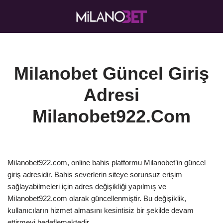
İçeriğe
geç
Milanobet Güncel Giriş
Adresi
Milanobet922.Com
Milanobet922.com, online bahis platformu Milanobet’in güncel
giriş adresidir. Bahis severlerin siteye sorunsuz erişim
sağlayabilmeleri için adres değişikliği yapılmış ve
Milanobet922.com olarak güncellenmiştir. Bu değişiklik,
kullanıcıların hizmet almasını kesintisiz bir şekilde devam
ettirmeyi hedeflemektedir.