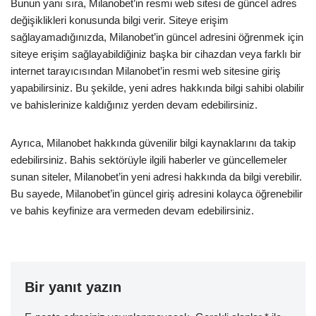
Bunun yanı sıra, Milanobet’in resmi web sitesi de güncel adres
değişiklikleri konusunda bilgi verir. Siteye erişim
sağlayamadığınızda, Milanobet’in güncel adresini öğrenmek için
siteye erişim sağlayabildiğiniz başka bir cihazdan veya farklı bir
internet tarayıcısından Milanobet’in resmi web sitesine giriş
yapabilirsiniz. Bu şekilde, yeni adres hakkında bilgi sahibi olabilir
ve bahislerinize kaldığınız yerden devam edebilirsiniz.
Ayrıca, Milanobet hakkında güvenilir bilgi kaynaklarını da takip
edebilirsiniz. Bahis sektörüyle ilgili haberler ve güncellemeler
sunan siteler, Milanobet’in yeni adresi hakkında da bilgi verebilir.
Bu sayede, Milanobet’in güncel giriş adresini kolayca öğrenebilir
ve bahis keyfinize ara vermeden devam edebilirsiniz.
Bir yanıt yazın