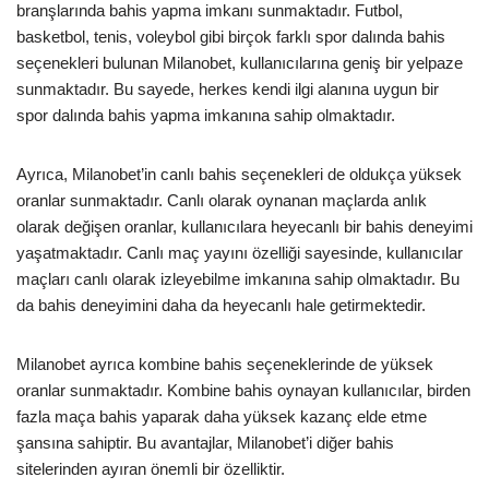
branşlarında bahis yapma imkanı sunmaktadır. Futbol,
basketbol, tenis, voleybol gibi birçok farklı spor dalında bahis
seçenekleri bulunan Milanobet, kullanıcılarına geniş bir yelpaze
sunmaktadır. Bu sayede, herkes kendi ilgi alanına uygun bir
spor dalında bahis yapma imkanına sahip olmaktadır.
Ayrıca, Milanobet’in canlı bahis seçenekleri de oldukça yüksek
oranlar sunmaktadır. Canlı olarak oynanan maçlarda anlık
olarak değişen oranlar, kullanıcılara heyecanlı bir bahis deneyimi
yaşatmaktadır. Canlı maç yayını özelliği sayesinde, kullanıcılar
maçları canlı olarak izleyebilme imkanına sahip olmaktadır. Bu
da bahis deneyimini daha da heyecanlı hale getirmektedir.
Milanobet ayrıca kombine bahis seçeneklerinde de yüksek
oranlar sunmaktadır. Kombine bahis oynayan kullanıcılar, birden
fazla maça bahis yaparak daha yüksek kazanç elde etme
şansına sahiptir. Bu avantajlar, Milanobet’i diğer bahis
sitelerinden ayıran önemli bir özelliktir.