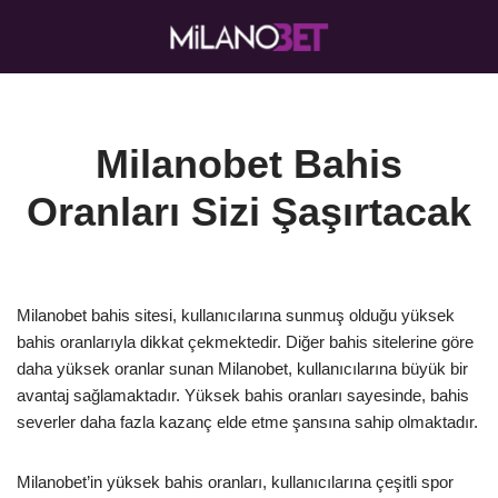
İçeriğe
geç
Milanobet Bahis
Oranları Sizi Şaşırtacak
Milanobet bahis sitesi, kullanıcılarına sunmuş olduğu yüksek
bahis oranlarıyla dikkat çekmektedir. Diğer bahis sitelerine göre
daha yüksek oranlar sunan Milanobet, kullanıcılarına büyük bir
avantaj sağlamaktadır. Yüksek bahis oranları sayesinde, bahis
severler daha fazla kazanç elde etme şansına sahip olmaktadır.
Milanobet’in yüksek bahis oranları, kullanıcılarına çeşitli spor