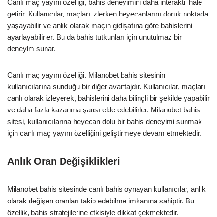
Canlı maç yayını özelliği, bahis deneyimini daha interaktif hale
getirir. Kullanıcılar, maçları izlerken heyecanlarını doruk noktada
yaşayabilir ve anlık olarak maçın gidişatına göre bahislerini
ayarlayabilirler. Bu da bahis tutkunları için unutulmaz bir
deneyim sunar.
Canlı maç yayını özelliği, Milanobet bahis sitesinin
kullanıcılarına sunduğu bir diğer avantajdır. Kullanıcılar, maçları
canlı olarak izleyerek, bahislerini daha bilinçli bir şekilde yapabilir
ve daha fazla kazanma şansı elde edebilirler. Milanobet bahis
sitesi, kullanıcılarına heyecan dolu bir bahis deneyimi sunmak
için canlı maç yayını özelliğini geliştirmeye devam etmektedir.
Anlık Oran Değişiklikleri
Milanobet bahis sitesinde canlı bahis oynayan kullanıcılar, anlık
olarak değişen oranları takip edebilme imkanına sahiptir. Bu
özellik, bahis stratejilerine etkisiyle dikkat çekmektedir.