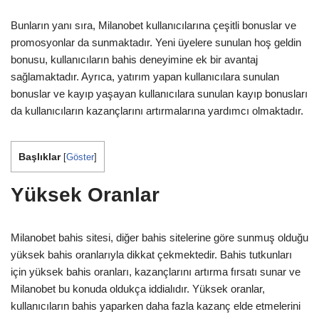
Bunların yanı sıra, Milanobet kullanıcılarına çeşitli bonuslar ve
promosyonlar da sunmaktadır. Yeni üyelere sunulan hoş geldin
bonusu, kullanıcıların bahis deneyimine ek bir avantaj
sağlamaktadır. Ayrıca, yatırım yapan kullanıcılara sunulan
bonuslar ve kayıp yaşayan kullanıcılara sunulan kayıp bonusları
da kullanıcıların kazançlarını artırmalarına yardımcı olmaktadır.
Başlıklar
[
Göster
]
Yüksek Oranlar
Milanobet bahis sitesi, diğer bahis sitelerine göre sunmuş olduğu
yüksek bahis oranlarıyla dikkat çekmektedir. Bahis tutkunları
için yüksek bahis oranları, kazançlarını artırma fırsatı sunar ve
Milanobet bu konuda oldukça iddialıdır. Yüksek oranlar,
kullanıcıların bahis yaparken daha fazla kazanç elde etmelerini