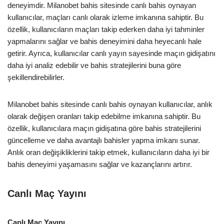
deneyimdir. Milanobet bahis sitesinde canlı bahis oynayan
kullanıcılar, maçları canlı olarak izleme imkanına sahiptir. Bu
özellik, kullanıcıların maçları takip ederken daha iyi tahminler
yapmalarını sağlar ve bahis deneyimini daha heyecanlı hale
getirir. Ayrıca, kullanıcılar canlı yayın sayesinde maçın gidişatını
daha iyi analiz edebilir ve bahis stratejilerini buna göre
şekillendirebilirler.
Milanobet bahis sitesinde canlı bahis oynayan kullanıcılar, anlık
olarak değişen oranları takip edebilme imkanına sahiptir. Bu
özellik, kullanıcılara maçın gidişatına göre bahis stratejilerini
güncelleme ve daha avantajlı bahisler yapma imkanı sunar.
Anlık oran değişikliklerini takip etmek, kullanıcıların daha iyi bir
bahis deneyimi yaşamasını sağlar ve kazançlarını artırır.
Canlı Maç Yayını
Canlı Maç Yayını