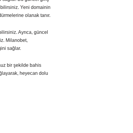
ilirsiniz. Yeni domainin
rdürmelerine olanak tanır.
lirsiniz. Ayrıca, güncel
iz. Milanobet,
ini sağlar.
uz bir şekilde bahis
ağlayarak, heyecan dolu