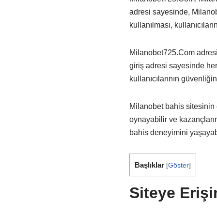
adresi sayesinde, Milanob
kullanılması, kullanıcılar
Milanobet725.Com adresini 
giriş adresi sayesinde he
kullanıcılarının güvenliği
Milanobet bahis sitesinin
oynayabilir ve kazançları
bahis deneyimini yaşayabi
Başlıklar
[
Göster
]
Siteye Eriş