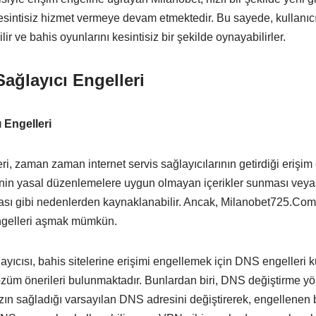
 kesintisiz hizmet vermeye devam etmektedir. Bu sayede, kullan
lir ve bahis oyunlarını kesintisiz bir şekilde oynayabilirler.
Sağlayıcı Engelleri
ı Engelleri
ri, zaman zaman internet servis sağlayıcılarının getirdiği erişim e
rinin yasal düzenlemelere uygun olmayan içerikler sunması veya b
sı gibi nedenlerden kaynaklanabilir. Ancak, Milanobet725.Com 
engelleri aşmak mümkün.
layıcısı, bahis sitelerine erişimi engellemek için DNS engelleri k
züm önerileri bulunmaktadır. Bunlardan biri, DNS değiştirme yö
ızın sağladığı varsayılan DNS adresini değiştirerek, engellenen b