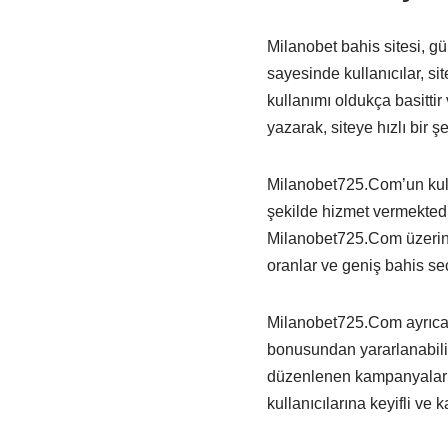
Milanobet bahis sitesi, g
sayesinde kullanıcılar, si
kullanımı oldukça basittir
yazarak, siteye hızlı bir şe
Milanobet725.Com’un kulla
şekilde hizmet vermektedir
Milanobet725.Com üzerinde
oranlar ve geniş bahis seç
Milanobet725.Com ayrıca k
bonusundan yararlanabilir 
düzenlenen kampanyalarla
kullanıcılarına keyifli ve