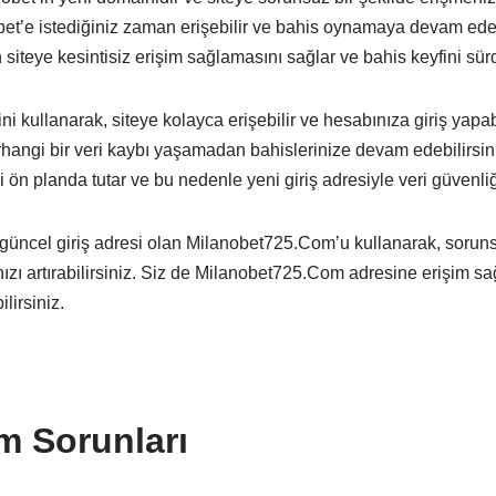
et’e istediğiniz zaman erişebilir ve bahis oynamaya devam edeb
ın siteye kesintisiz erişim sağlamasını sağlar ve bahis keyfini sü
kullanarak, siteye kolayca erişebilir ve hesabınıza giriş yapabi
rhangi bir veri kaybı yaşamadan bahislerinize devam edebilirsin
ni ön planda tutar ve bu nedenle yeni giriş adresiyle veri güvenliğ
 güncel giriş adresi olan Milanobet725.Com’u kullanarak, soruns
nızı artırabilirsiniz. Siz de Milanobet725.Com adresine erişim s
lirsiniz.
im Sorunları