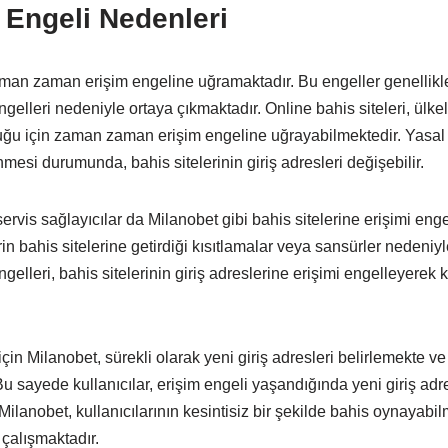
 Engeli Nedenleri
zaman zaman erişim engeline uğramaktadır. Bu engeller genellik
engelleri nedeniyle ortaya çıkmaktadır. Online bahis siteleri, ülke
uğu için zaman zaman erişim engeline uğrayabilmektedir. Yasal
esi durumunda, bahis sitelerinin giriş adresleri değişebilir.
servis sağlayıcılar da Milanobet gibi bahis sitelerine erişimi eng
rin bahis sitelerine getirdiği kısıtlamalar veya sansürler nedeniy
ngelleri, bahis sitelerinin giriş adreslerine erişimi engelleyerek k
çin Milanobet, sürekli olarak yeni giriş adresleri belirlemekte ve
Bu sayede kullanıcılar, erişim engeli yaşandığında yeni giriş adr
Milanobet, kullanıcılarının kesintisiz bir şekilde bahis oynayabil
 çalışmaktadır.