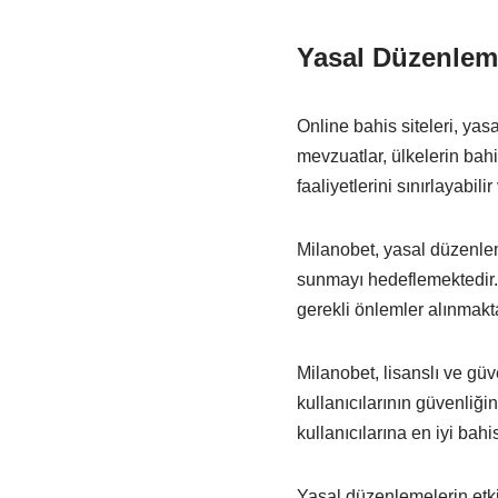
Yasal Düzenlem
Online bahis siteleri, y
mevzuatlar, ülkelerin bahi
faaliyetlerini sınırlayabil
Milanobet, yasal düzenlem
sunmayı hedeflemektedir.
gerekli önlemler alınmakta
Milanobet, lisanslı ve güv
kullanıcılarının güvenliği
kullanıcılarına en iyi bah
Yasal düzenlemelerin etkis