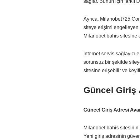
sağlar. Bunun için farklı 
Ayrıca, Milanobet725.Com g
siteye erişimi engelleyen 
Milanobet bahis sitesine e
İnternet servis sağlayıcı 
sorunsuz bir şekilde site
sitesine erişebilir ve keyi
Güncel Giriş 
Güncel Giriş Adresi Avan
Milanobet bahis sitesinin
Yeni giriş adresinin güveni