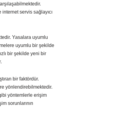
arşılaşabilmektedir.
internet servis sağlayıcı
tedir. Yasalara uyumlu
lemelere uyumlu bir şekilde
lı bir şekilde yeni bir
.
tıran bir faktördür.
lere yönlendirebilmektedir.
ibi yöntemlerle erişim
şim sorunlarının