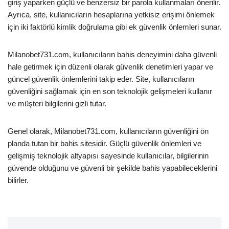
giriş yaparken güçlü ve benzersiz bir parola kullanmaları önerilir.
Ayrıca, site, kullanıcıların hesaplarına yetkisiz erişimi önlemek
için iki faktörlü kimlik doğrulama gibi ek güvenlik önlemleri sunar.
Milanobet731.com, kullanıcıların bahis deneyimini daha güvenli
hale getirmek için düzenli olarak güvenlik denetimleri yapar ve
güncel güvenlik önlemlerini takip eder. Site, kullanıcıların
güvenliğini sağlamak için en son teknolojik gelişmeleri kullanır
ve müşteri bilgilerini gizli tutar.
Genel olarak, Milanobet731.com, kullanıcıların güvenliğini ön
planda tutan bir bahis sitesidir. Güçlü güvenlik önlemleri ve
gelişmiş teknolojik altyapısı sayesinde kullanıcılar, bilgilerinin
güvende olduğunu ve güvenli bir şekilde bahis yapabileceklerini
bilirler.