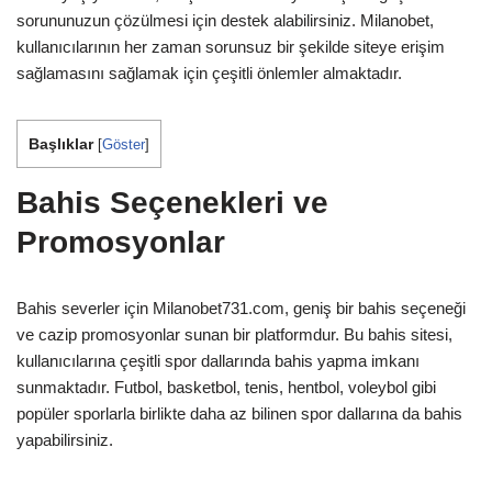
sorununuzun çözülmesi için destek alabilirsiniz. Milanobet,
kullanıcılarının her zaman sorunsuz bir şekilde siteye erişim
sağlamasını sağlamak için çeşitli önlemler almaktadır.
Başlıklar
[
Göster
]
Bahis Seçenekleri ve
Promosyonlar
Bahis severler için Milanobet731.com, geniş bir bahis seçeneği
ve cazip promosyonlar sunan bir platformdur. Bu bahis sitesi,
kullanıcılarına çeşitli spor dallarında bahis yapma imkanı
sunmaktadır. Futbol, basketbol, tenis, hentbol, voleybol gibi
popüler sporlarla birlikte daha az bilinen spor dallarına da bahis
yapabilirsiniz.