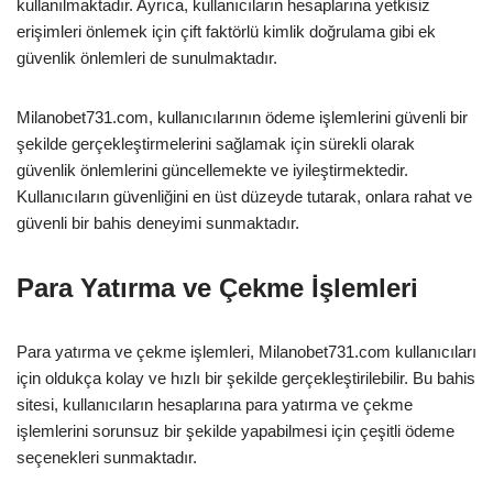
kullanılmaktadır. Ayrıca, kullanıcıların hesaplarına yetkisiz
erişimleri önlemek için çift faktörlü kimlik doğrulama gibi ek
güvenlik önlemleri de sunulmaktadır.
Milanobet731.com, kullanıcılarının ödeme işlemlerini güvenli bir
şekilde gerçekleştirmelerini sağlamak için sürekli olarak
güvenlik önlemlerini güncellemekte ve iyileştirmektedir.
Kullanıcıların güvenliğini en üst düzeyde tutarak, onlara rahat ve
güvenli bir bahis deneyimi sunmaktadır.
Para Yatırma ve Çekme İşlemleri
Para yatırma ve çekme işlemleri, Milanobet731.com kullanıcıları
için oldukça kolay ve hızlı bir şekilde gerçekleştirilebilir. Bu bahis
sitesi, kullanıcıların hesaplarına para yatırma ve çekme
işlemlerini sorunsuz bir şekilde yapabilmesi için çeşitli ödeme
seçenekleri sunmaktadır.