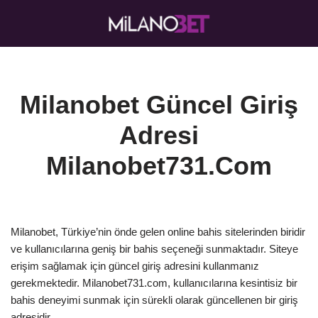
İçeriğe
geç
Milanobet Güncel Giriş
Adresi
Milanobet731.Com
Milanobet, Türkiye’nin önde gelen online bahis sitelerinden biridir
ve kullanıcılarına geniş bir bahis seçeneği sunmaktadır. Siteye
erişim sağlamak için güncel giriş adresini kullanmanız
gerekmektedir. Milanobet731.com, kullanıcılarına kesintisiz bir
bahis deneyimi sunmak için sürekli olarak güncellenen bir giriş
adresidir.