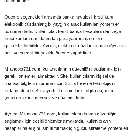
sunmaktadır.
Ödeme seçenekleri arasında banka havalesi, kredi kartı,
elektronik cüzdanlar gibi yaygın olarak kullanılan yöntemler
bulunmaktadır. Kullanıcılar, kendi banka hesaplarından veya
kredi kartlarından doğrudan para yatırma işlemlerini
gerçekleştirebilirler. Ayrıca, elektronik cüzdanlar aracılığıyla da
hızlı ve güvenli bir şekilde ödeme yapabilirler.
Milanobet731.com, kullanıcılarının güvenliğini sağlamak için
gerekli önlemleri almaktadır. Site, kullanıcıların kişisel ve
finansal bilgilerini korumak için SSL şifreleme teknolojisini
kullanmaktadır. Bu sayede, kullanıcıların bilgileri üçüncü
şahısların eline geçmez ve güvende kalır.
Ayrıca, Milanobet731.com, kullanıcıların hesap güvenliğini
sağlamak için çeşitli önlemler almaktadır. Kullanıcıların
hesaplarına erişimi sınırlı tutmak için güçlü şifreleme yöntemleri