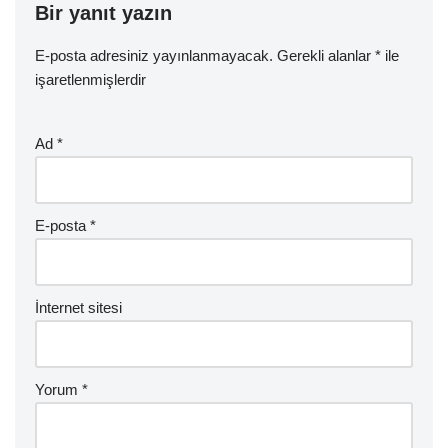
Bir yanıt yazın
E-posta adresiniz yayınlanmayacak.
Gerekli alanlar
*
ile
işaretlenmişlerdir
Ad
*
E-posta
*
İnternet sitesi
Yorum
*