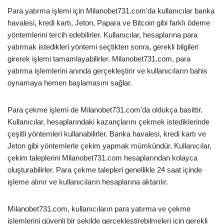
Para yatırma işlemi için Milanobet731.com’da kullanıcılar banka
havalesi, kredi kartı, Jeton, Papara ve Bitcoin gibi farklı ödeme
yöntemlerini tercih edebilirler. Kullanıcılar, hesaplarına para
yatırmak istedikleri yöntemi seçtikten sonra, gerekli bilgileri
girerek işlemi tamamlayabilirler. Milanobet731.com, para
yatırma işlemlerini anında gerçekleştirir ve kullanıcıların bahis
oynamaya hemen başlamasını sağlar.
Para çekme işlemi de Milanobet731.com’da oldukça basittir.
Kullanıcılar, hesaplarındaki kazançlarını çekmek istediklerinde
çeşitli yöntemleri kullanabilirler. Banka havalesi, kredi kartı ve
Jeton gibi yöntemlerle çekim yapmak mümkündür. Kullanıcılar,
çekim taleplerini Milanobet731.com hesaplarından kolayca
oluşturabilirler. Para çekme talepleri genellikle 24 saat içinde
işleme alınır ve kullanıcıların hesaplarına aktarılır.
Milanobet731.com, kullanıcıların para yatırma ve çekme
işlemlerini güvenli bir şekilde gerçekleştirebilmeleri için gerekli