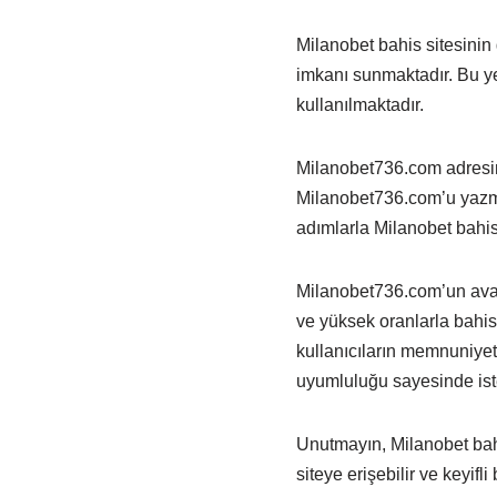
Milanobet bahis sitesinin 
imkanı sunmaktadır. Bu ye
kullanılmaktadır.
Milanobet736.com adresine
Milanobet736.com’u yazman
adımlarla Milanobet bahis 
Milanobet736.com’un avant
ve yüksek oranlarla bahis
kullanıcıların memnuniyet
uyumluluğu sayesinde iste
Unutmayın, Milanobet bahi
siteye erişebilir ve keyifl