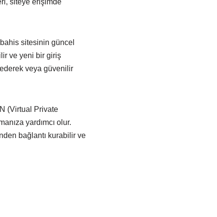
eri, siteye erişimde
bahis sitesinin güncel
r ve yeni bir giriş
 ederek veya güvenilir
 (Virtual Private
aşmanıza yardımcı olur.
nden bağlantı kurabilir ve