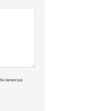
bu tarayıcıya