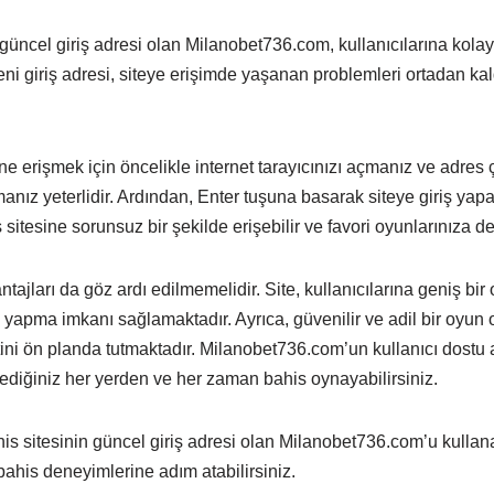
güncel giriş adresi olan Milanobet736.com, kullanıcılarına kolay 
ni giriş adresi, siteye erişimde yaşanan problemleri ortadan k
 erişmek için öncelikle internet tarayıcınızı açmanız ve adre
ız yeterlidir. Ardından, Enter tuşuna basarak siteye giriş yapab
sitesine sorunsuz bir şekilde erişebilir ve favori oyunlarınıza d
ajları da göz ardı edilmemelidir. Site, kullanıcılarına geniş b
 yapma imkanı sağlamaktadır. Ayrıca, güvenilir ve adil bir oyun
ini ön planda tutmaktadır. Milanobet736.com’un kullanıcı dostu
diğiniz her yerden ve her zaman bahis oynayabilirsiniz.
s sitesinin güncel giriş adresi olan Milanobet736.com’u kullan
i bahis deneyimlerine adım atabilirsiniz.