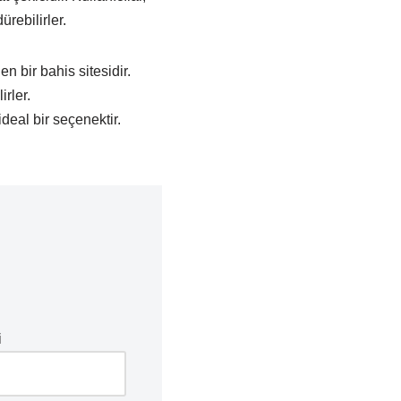
ürebilirler.
n bir bahis sitesidir.
irler.
ideal bir seçenektir.
i