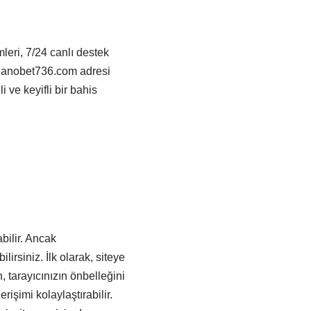
leri, 7/24 canlı destek
Milanobet736.com adresi
 ve keyifli bir bahis
bilir. Ancak
irsiniz. İlk olarak, siteye
 tarayıcınızın önbelleğini
rişimi kolaylaştırabilir.