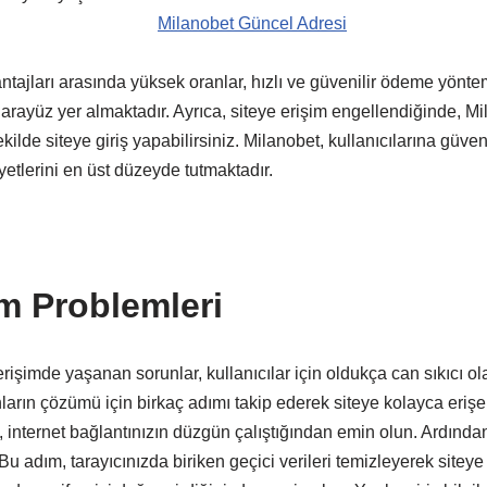
ajları arasında yüksek oranlar, hızlı ve güvenilir ödeme yöntem
u arayüz yer almaktadır. Ayrıca, siteye erişim engellendiğinde, 
lde siteye giriş yapabilirsiniz. Milanobet, kullanıcılarına güvenli
tlerini en üst düzeyde tutmaktadır.
im Problemleri
rişimde yaşanan sorunlar, kullanıcılar için oldukça can sıkıcı ola
rın çözümü için birkaç adımı takip ederek siteye kolayca erişebil
 internet bağlantınızın düzgün çalıştığından emin olun. Ardından,
Bu adım, tarayıcınızda biriken geçici verileri temizleyerek siteye e