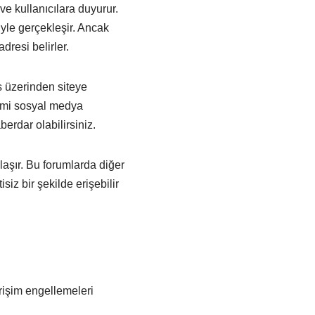
 ve kullanıcılara duyurur.
iyle gerçekleşir. Ancak
dresi belirler.
s üzerinden siteye
resmi sosyal medya
erdar olabilirsiniz.
ylaşır. Bu forumlarda diğer
siz bir şekilde erişebilir
 erişim engellemeleri