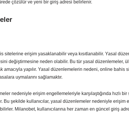
rede çözülür ve yeni bir giriş adresi belirlenir.
eler
s sitelerine erişim yasaklanabilir veya kısıtlanabilir. Yasal düz
resini değiştirmesine neden olabilir. Bu tür yasal düzenlemeler, 
 amacıyla yapılır. Yasal düzenlemelerin nedeni, online bahis s
 yasalara uymalarını sağlamaktır.
eler nedeniyle erişim engellemeleriyle karşılaştığında hızlı bir
rler. Bu şekilde kullanıcılar, yasal düzenlemeler nedeniyle erişi
ilirler. Milanobet, kullanıcılarına her zaman en güncel giriş ad