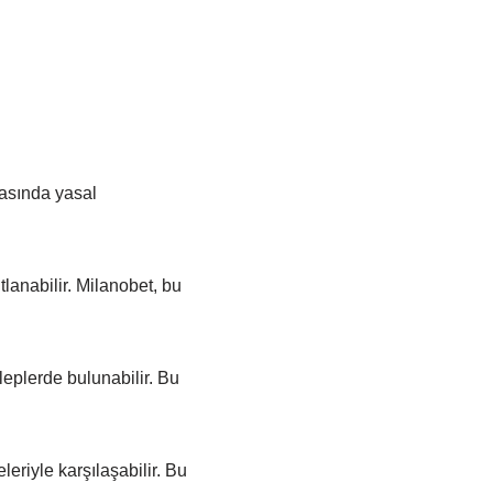
rasında yasal
lanabilir. Milanobet, bu
aleplerde bulunabilir. Bu
eriyle karşılaşabilir. Bu