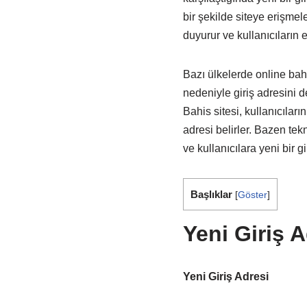
bir şekilde siteye erişmel
duyurur ve kullanıcıların
Bazı ülkelerde online bahi
nedeniyle giriş adresini değ
Bahis sitesi, kullanıcıları
adresi belirler. Bazen tek
ve kullanıcılara yeni bir g
Başlıklar
[
Göster
]
Yeni Giriş A
Yeni Giriş Adresi