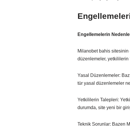
Engellemeler
Engellemelerin Nedenle
Milanobet bahis sitesinin 
düzenlemeler, yetkililerin 
Yasal Düzenlemeler: Bazı ü
tür yasal düzenlemeler ned
Yetkililerin Talepleri: Yet
durumda, site yeni bir giri
Teknik Sorunlar: Bazen Mil