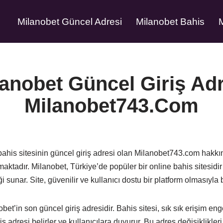
Milanobet Güncel Adresi
Milanobet Bahis
anobet Güncel Giriş Ad
Milanobet743.Com
ahis sitesinin güncel giriş adresi olan Milanobet743.com hakk
maktadır. Milanobet, Türkiye’de popüler bir online bahis sitesidir
sunar. Site, güvenilir ve kullanıcı dostu bir platform olmasıyla bi
t’in son güncel giriş adresidir. Bahis sitesi, sık sık erişim eng
riş adresi belirler ve kullanıcılara duyurur. Bu adres değişiklikler