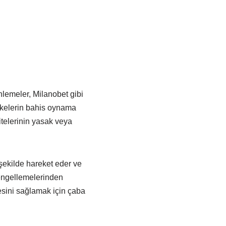
enlemeler, Milanobet gibi
ülkelerin bahis oynama
itelerinin yasak veya
 şekilde hareket eder ve
m engellemelerinden
resini sağlamak için çaba