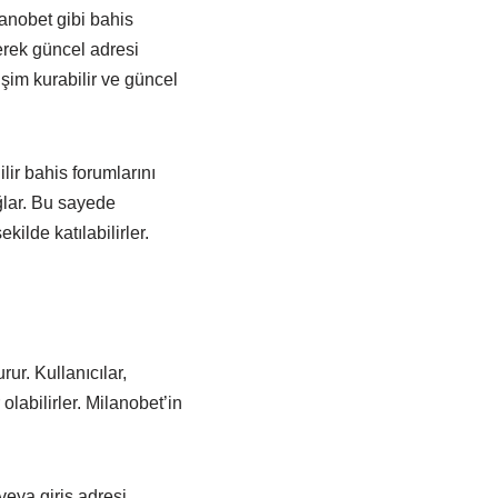
lanobet gibi bahis
çerek güncel adresi
işim kurabilir ve güncel
ir bahis forumlarını
ağlar. Bu sayede
kilde katılabilirler.
ur. Kullanıcılar,
abilirler. Milanobet’in
veya giriş adresi