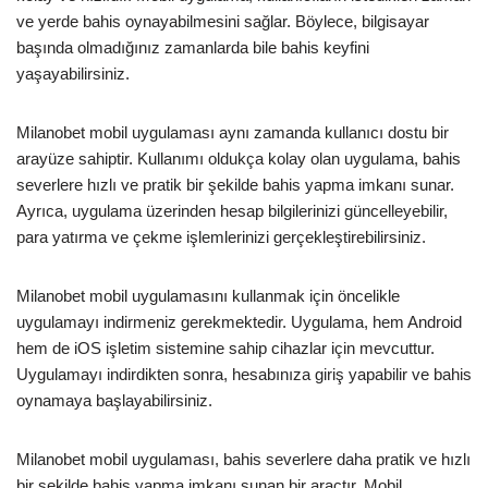
ve yerde bahis oynayabilmesini sağlar. Böylece, bilgisayar
başında olmadığınız zamanlarda bile bahis keyfini
yaşayabilirsiniz.
Milanobet mobil uygulaması aynı zamanda kullanıcı dostu bir
arayüze sahiptir. Kullanımı oldukça kolay olan uygulama, bahis
severlere hızlı ve pratik bir şekilde bahis yapma imkanı sunar.
Ayrıca, uygulama üzerinden hesap bilgilerinizi güncelleyebilir,
para yatırma ve çekme işlemlerinizi gerçekleştirebilirsiniz.
Milanobet mobil uygulamasını kullanmak için öncelikle
uygulamayı indirmeniz gerekmektedir. Uygulama, hem Android
hem de iOS işletim sistemine sahip cihazlar için mevcuttur.
Uygulamayı indirdikten sonra, hesabınıza giriş yapabilir ve bahis
oynamaya başlayabilirsiniz.
Milanobet mobil uygulaması, bahis severlere daha pratik ve hızlı
bir şekilde bahis yapma imkanı sunan bir araçtır. Mobil