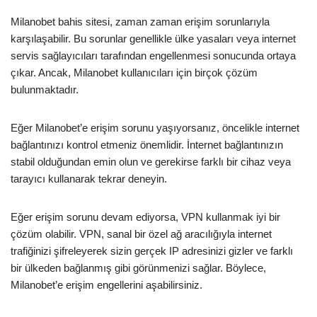
Milanobet bahis sitesi, zaman zaman erişim sorunlarıyla
karşılaşabilir. Bu sorunlar genellikle ülke yasaları veya internet
servis sağlayıcıları tarafından engellenmesi sonucunda ortaya
çıkar. Ancak, Milanobet kullanıcıları için birçok çözüm
bulunmaktadır.
Eğer Milanobet’e erişim sorunu yaşıyorsanız, öncelikle internet
bağlantınızı kontrol etmeniz önemlidir. İnternet bağlantınızın
stabil olduğundan emin olun ve gerekirse farklı bir cihaz veya
tarayıcı kullanarak tekrar deneyin.
Eğer erişim sorunu devam ediyorsa, VPN kullanmak iyi bir
çözüm olabilir. VPN, sanal bir özel ağ aracılığıyla internet
trafiğinizi şifreleyerek sizin gerçek IP adresinizi gizler ve farklı
bir ülkeden bağlanmış gibi görünmenizi sağlar. Böylece,
Milanobet’e erişim engellerini aşabilirsiniz.