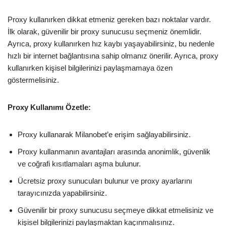
Proxy kullanırken dikkat etmeniz gereken bazı noktalar vardır.
İlk olarak, güvenilir bir proxy sunucusu seçmeniz önemlidir.
Ayrıca, proxy kullanırken hız kaybı yaşayabilirsiniz, bu nedenle
hızlı bir internet bağlantısına sahip olmanız önerilir. Ayrıca, proxy
kullanırken kişisel bilgilerinizi paylaşmamaya özen
göstermelisiniz.
Proxy Kullanımı Özetle:
Proxy kullanarak Milanobet’e erişim sağlayabilirsiniz.
Proxy kullanmanın avantajları arasında anonimlik, güvenlik
ve coğrafi kısıtlamaları aşma bulunur.
Ücretsiz proxy sunucuları bulunur ve proxy ayarlarını
tarayıcınızda yapabilirsiniz.
Güvenilir bir proxy sunucusu seçmeye dikkat etmelisiniz ve
kişisel bilgilerinizi paylaşmaktan kaçınmalısınız.