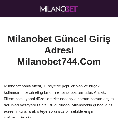
İçeriğe
geç
Milanobet Güncel Giriş
Adresi
Milanobet744.Com
Milanobet bahis sitesi, Türkiye’de popüler olan ve birçok
kullanıcının tercih ettiği bir online bahis platformudur. Ancak,
ülkemizdeki yasal düzenlemeler nedeniyle zaman zaman erişim
sorunları yaşayabilirsiniz. Bu durumda, Milanobet’in güncel giriş
adresini kullanarak siteye sorunsuz bir şekilde erişim
sağlayabilirsiniz.