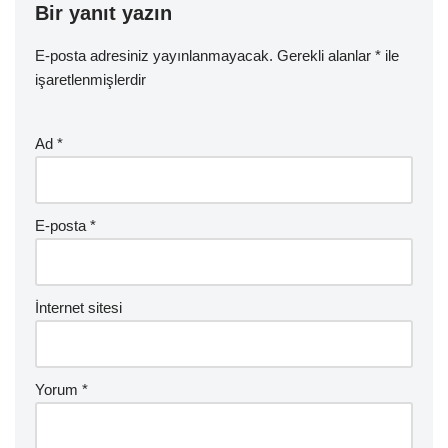
Bir yanıt yazın
E-posta adresiniz yayınlanmayacak.
Gerekli alanlar
*
ile
işaretlenmişlerdir
Ad
*
E-posta
*
İnternet sitesi
Yorum
*