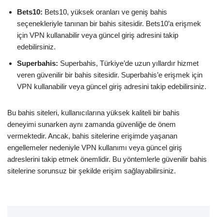
Bets10:
Bets10, yüksek oranları ve geniş bahis
seçenekleriyle tanınan bir bahis sitesidir. Bets10’a erişmek
için VPN kullanabilir veya güncel giriş adresini takip
edebilirsiniz.
Superbahis:
Superbahis, Türkiye’de uzun yıllardır hizmet
veren güvenilir bir bahis sitesidir. Superbahis’e erişmek için
VPN kullanabilir veya güncel giriş adresini takip edebilirsiniz.
Bu bahis siteleri, kullanıcılarına yüksek kaliteli bir bahis
deneyimi sunarken aynı zamanda güvenliğe de önem
vermektedir. Ancak, bahis sitelerine erişimde yaşanan
engellemeler nedeniyle VPN kullanımı veya güncel giriş
adreslerini takip etmek önemlidir. Bu yöntemlerle güvenilir bahis
sitelerine sorunsuz bir şekilde erişim sağlayabilirsiniz.