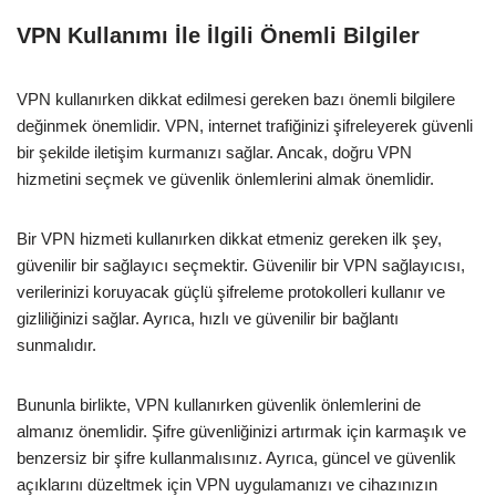
VPN Kullanımı İle İlgili Önemli Bilgiler
VPN kullanırken dikkat edilmesi gereken bazı önemli bilgilere
değinmek önemlidir. VPN, internet trafiğinizi şifreleyerek güvenli
bir şekilde iletişim kurmanızı sağlar. Ancak, doğru VPN
hizmetini seçmek ve güvenlik önlemlerini almak önemlidir.
Bir VPN hizmeti kullanırken dikkat etmeniz gereken ilk şey,
güvenilir bir sağlayıcı seçmektir. Güvenilir bir VPN sağlayıcısı,
verilerinizi koruyacak güçlü şifreleme protokolleri kullanır ve
gizliliğinizi sağlar. Ayrıca, hızlı ve güvenilir bir bağlantı
sunmalıdır.
Bununla birlikte, VPN kullanırken güvenlik önlemlerini de
almanız önemlidir. Şifre güvenliğinizi artırmak için karmaşık ve
benzersiz bir şifre kullanmalısınız. Ayrıca, güncel ve güvenlik
açıklarını düzeltmek için VPN uygulamanızı ve cihazınızın