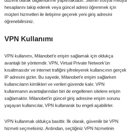
düzenli olarak bilgilendirme yapılmaktadır. Sitenin sosyal medya
hesaplarını takip ederek veya güncel adresi öğrenmek için
müşteri hizmetleri ile iletişime geçerek yeni giriş adresini
öğrenebilirsiniz.
VPN Kullanımı
VPN kullanımı, Milanobet’e erişim sağlamak için oldukça
avantajlı bir yöntemdir. VPN, Virtual Private Network’ün
kısaltmasıdır ve internet trafiğini şifreleyerek kullanıcının gerçek
IP adresini gizler. Bu sayede, Milanobet’e erişim sağlarken
kullanıcıların kimlikleri ve verileri güvende kalır. VPN
kullanmanın avantajlarından biri de engellenen sitelere erişim
sağlamaktır. Milanobet’in güncel giriş adresine erişim sorunu
yaşayan kullanıcılar, VPN kullanarak bu engeli aşabilirler.
VPN kullanmak oldukça basittir. İlk olarak, güvenilir bir VPN
hizmeti seçmelisiniz. Ardından, seçtiğiniz VPN hizmetinin