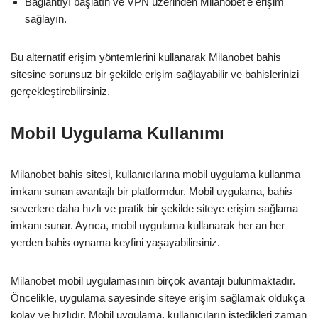
Bağlantıyı başlatın ve VPN üzerinden Milanobet’e erişim
sağlayın.
Bu alternatif erişim yöntemlerini kullanarak Milanobet bahis
sitesine sorunsuz bir şekilde erişim sağlayabilir ve bahislerinizi
gerçekleştirebilirsiniz.
Mobil Uygulama Kullanımı
Milanobet bahis sitesi, kullanıcılarına mobil uygulama kullanma
imkanı sunan avantajlı bir platformdur. Mobil uygulama, bahis
severlere daha hızlı ve pratik bir şekilde siteye erişim sağlama
imkanı sunar. Ayrıca, mobil uygulama kullanarak her an her
yerden bahis oynama keyfini yaşayabilirsiniz.
Milanobet mobil uygulamasının birçok avantajı bulunmaktadır.
Öncelikle, uygulama sayesinde siteye erişim sağlamak oldukça
kolay ve hızlıdır. Mobil uygulama, kullanıcıların istedikleri zaman