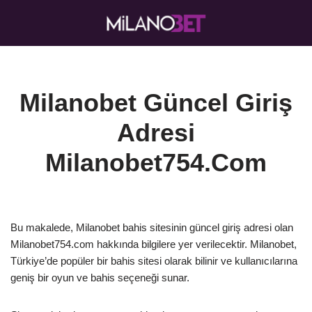
İçeriğe
geç
Milanobet Güncel Giriş
Adresi
Milanobet754.Com
Bu makalede, Milanobet bahis sitesinin güncel giriş adresi olan
Milanobet754.com hakkında bilgilere yer verilecektir. Milanobet,
Türkiye’de popüler bir bahis sitesi olarak bilinir ve kullanıcılarına
geniş bir oyun ve bahis seçeneği sunar.