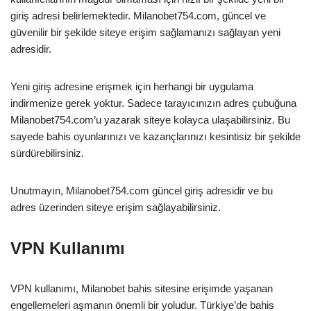
giriş adresi belirlemektedir. Milanobet754.com, güncel ve
güvenilir bir şekilde siteye erişim sağlamanızı sağlayan yeni
adresidir.
Yeni giriş adresine erişmek için herhangi bir uygulama
indirmenize gerek yoktur. Sadece tarayıcınızın adres çubuğuna
Milanobet754.com’u yazarak siteye kolayca ulaşabilirsiniz. Bu
sayede bahis oyunlarınızı ve kazançlarınızı kesintisiz bir şekilde
sürdürebilirsiniz.
Unutmayın, Milanobet754.com güncel giriş adresidir ve bu
adres üzerinden siteye erişim sağlayabilirsiniz.
VPN Kullanımı
VPN kullanımı, Milanobet bahis sitesine erişimde yaşanan
engellemeleri aşmanın önemli bir yoludur. Türkiye’de bahis