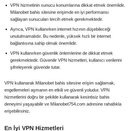
VPN hizmetinin sunucu konumlarına dikkat etmek önemlidir.
Milanobet bahis sitesine erişimde en iyi performansı
sağlayan sunucuları tercih etmek gerekmektedir.
Ayrıca, VPN kullanırken internet hızının düşebileceği
unutulmamalıdır. Bu nedenle, yüksek hızlı bir internet
bağlantısına sahip olmak önemlidir.
VPN kullanırken güvenlik önlemlerine de dikkat etmek
gerekmektedir. Güvenilir VPN hizmetleri, kullanıcı verilerini
şifreleyerek güvende tutar.
VPN kullanarak Milanobet bahis sitesine erişim sağlamak,
engellemeleri aşmanın en etkili ve güvenli yoludur. VPN
hizmetlerini doğru bir şekilde kullanarak kesintisiz bahis
deneyimi yaşayabilir ve Milanobet754.com adresine rahatlıkla
erişebilirsiniz.
En İyi VPN Hizmetleri