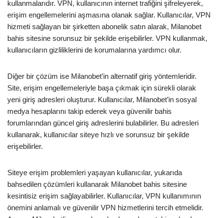
kullanmalarıdır. VPN, kullanıcının internet trafiğini şifreleyerek,
erişim engellemelerini aşmasına olanak sağlar. Kullanıcılar, VPN
hizmeti sağlayan bir şirketten abonelik satın alarak, Milanobet
bahis sitesine sorunsuz bir şekilde erişebilirler. VPN kullanmak,
kullanıcıların gizliliklerini de korumalarına yardımcı olur.
Diğer bir çözüm ise Milanobet’in alternatif giriş yöntemleridir.
Site, erişim engellemeleriyle başa çıkmak için sürekli olarak
yeni giriş adresleri oluşturur. Kullanıcılar, Milanobet’in sosyal
medya hesaplarını takip ederek veya güvenilir bahis
forumlarından güncel giriş adreslerini bulabilirler. Bu adresleri
kullanarak, kullanıcılar siteye hızlı ve sorunsuz bir şekilde
erişebilirler.
Siteye erişim problemleri yaşayan kullanıcılar, yukarıda
bahsedilen çözümleri kullanarak Milanobet bahis sitesine
kesintisiz erişim sağlayabilirler. Kullanıcılar, VPN kullanımının
önemini anlamalı ve güvenilir VPN hizmetlerini tercih etmelidir.