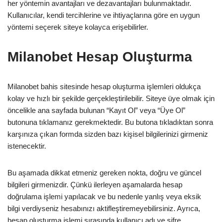
her yöntemin avantajları ve dezavantajları bulunmaktadır.
Kullanıcılar, kendi tercihlerine ve ihtiyaçlarına göre en uygun
yöntemi seçerek siteye kolayca erişebilirler.
Milanobet Hesap Oluşturma
Milanobet bahis sitesinde hesap oluşturma işlemleri oldukça
kolay ve hızlı bir şekilde gerçekleştirilebilir. Siteye üye olmak için
öncelikle ana sayfada bulunan “Kayıt Ol” veya “Üye Ol”
butonuna tıklamanız gerekmektedir. Bu butona tıkladıktan sonra
karşınıza çıkan formda sizden bazı kişisel bilgilerinizi girmeniz
istenecektir.
Bu aşamada dikkat etmeniz gereken nokta, doğru ve güncel
bilgileri girmenizdir. Çünkü ilerleyen aşamalarda hesap
doğrulama işlemi yapılacak ve bu nedenle yanlış veya eksik
bilgi verdiyseniz hesabınızı aktifleştiremeyebilirsiniz. Ayrıca,
hesap oluşturma işlemi sırasında kullanıcı adı ve şifre