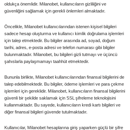
oldukça önemlidir. Milanobet, kullanıcıların gizliliğini ve
güvenliğini sağlamak için gerekli önlemleri almaktadır.
Öncelikle, Milanobet kullanıcılarından istenen kişisel bilgileri
sadece hesap oluşturma ve kullanıcı kimlik doğrulama işlemleri
için talep etmektedir. Bu bilgiler arasında ad, soyad, doğum
tarihi, adres, e-posta adresi ve telefon numarası gibi bilgiler
bulunmaktadır. Milanobet, bu bilgileri gizli tutmayı ve üçüncü
şahıslarla paylaşmamayı taahhüt etmektedir.
Bununla birlikte, Milanobet kullanıcılarından finansal bilgilerini de
talep edebilmektedir. Bu bilgiler, ödeme işlemleri ve para çekme
işlemleri için gereklidir. Milanobet, kullanıcıların finansal bilgilerini
güvenli bir şekilde saklamak için SSL şifreleme teknolojisini
kullanmaktadır. Bu sayede, kullanıcıların kredi kartı bilgileri ve
diğer finansal bilgileri güvende tutulmaktadır.
Kullanıcılar, Milanobet hesaplarına giriş yaparken güçlü bir şifre