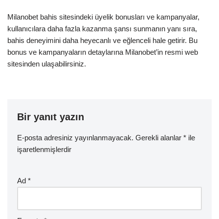
Milanobet bahis sitesindeki üyelik bonusları ve kampanyalar,
kullanıcılara daha fazla kazanma şansı sunmanın yanı sıra,
bahis deneyimini daha heyecanlı ve eğlenceli hale getirir. Bu
bonus ve kampanyaların detaylarına Milanobet’in resmi web
sitesinden ulaşabilirsiniz.
Bir yanıt yazın
E-posta adresiniz yayınlanmayacak.
Gerekli alanlar
*
ile
işaretlenmişlerdir
Ad
*