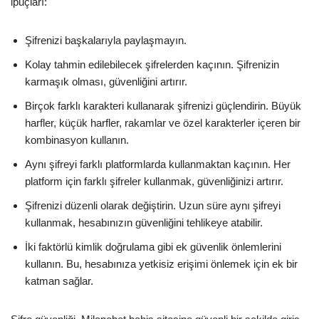
ipuçları:
Şifrenizi başkalarıyla paylaşmayın.
Kolay tahmin edilebilecek şifrelerden kaçının. Şifrenizin
karmaşık olması, güvenliğini artırır.
Birçok farklı karakteri kullanarak şifrenizi güçlendirin. Büyük
harfler, küçük harfler, rakamlar ve özel karakterler içeren bir
kombinasyon kullanın.
Aynı şifreyi farklı platformlarda kullanmaktan kaçının. Her
platform için farklı şifreler kullanmak, güvenliğinizi artırır.
Şifrenizi düzenli olarak değiştirin. Uzun süre aynı şifreyi
kullanmak, hesabınızın güvenliğini tehlikeye atabilir.
İki faktörlü kimlik doğrulama gibi ek güvenlik önlemlerini
kullanın. Bu, hesabınıza yetkisiz erişimi önlemek için ek bir
katman sağlar.