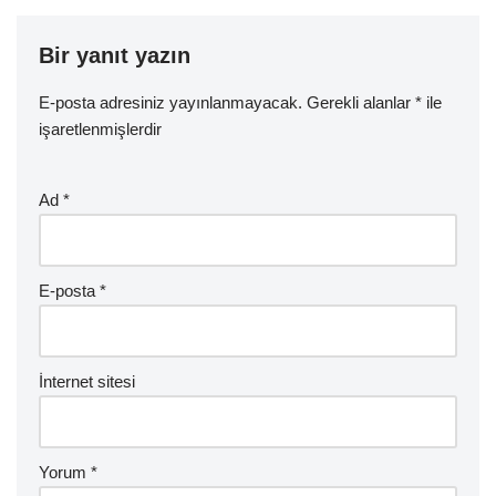
Bir yanıt yazın
E-posta adresiniz yayınlanmayacak.
Gerekli alanlar
*
ile
işaretlenmişlerdir
Ad
*
E-posta
*
İnternet sitesi
Yorum
*