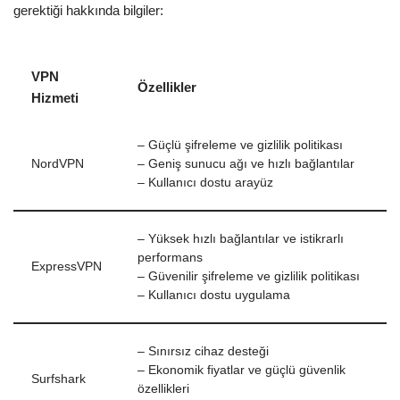
gerektiği hakkında bilgiler:
VPN
Özellikler
Hizmeti
– Güçlü şifreleme ve gizlilik politikası
NordVPN
– Geniş sunucu ağı ve hızlı bağlantılar
– Kullanıcı dostu arayüz
– Yüksek hızlı bağlantılar ve istikrarlı
performans
ExpressVPN
– Güvenilir şifreleme ve gizlilik politikası
– Kullanıcı dostu uygulama
– Sınırsız cihaz desteği
– Ekonomik fiyatlar ve güçlü güvenlik
Surfshark
özellikleri