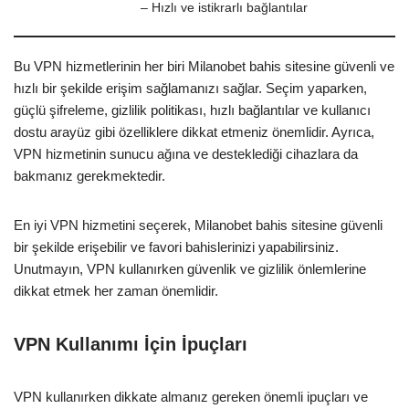
– Hızlı ve istikrarlı bağlantılar
Bu VPN hizmetlerinin her biri Milanobet bahis sitesine güvenli ve
hızlı bir şekilde erişim sağlamanızı sağlar. Seçim yaparken,
güçlü şifreleme, gizlilik politikası, hızlı bağlantılar ve kullanıcı
dostu arayüz gibi özelliklere dikkat etmeniz önemlidir. Ayrıca,
VPN hizmetinin sunucu ağına ve desteklediği cihazlara da
bakmanız gerekmektedir.
En iyi VPN hizmetini seçerek, Milanobet bahis sitesine güvenli
bir şekilde erişebilir ve favori bahislerinizi yapabilirsiniz.
Unutmayın, VPN kullanırken güvenlik ve gizlilik önlemlerine
dikkat etmek her zaman önemlidir.
VPN Kullanımı İçin İpuçları
VPN kullanırken dikkate almanız gereken önemli ipuçları ve