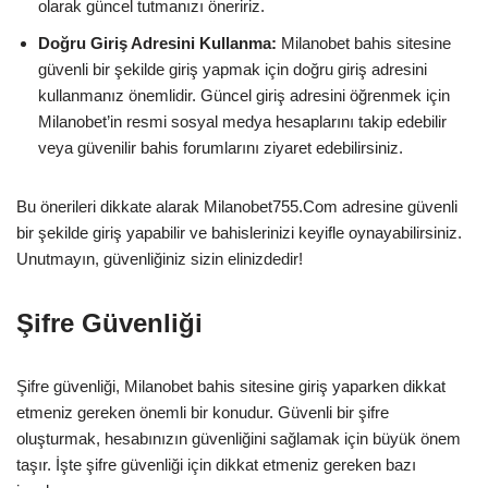
olarak güncel tutmanızı öneririz.
Doğru Giriş Adresini Kullanma:
Milanobet bahis sitesine
güvenli bir şekilde giriş yapmak için doğru giriş adresini
kullanmanız önemlidir. Güncel giriş adresini öğrenmek için
Milanobet’in resmi sosyal medya hesaplarını takip edebilir
veya güvenilir bahis forumlarını ziyaret edebilirsiniz.
Bu önerileri dikkate alarak Milanobet755.Com adresine güvenli
bir şekilde giriş yapabilir ve bahislerinizi keyifle oynayabilirsiniz.
Unutmayın, güvenliğiniz sizin elinizdedir!
Şifre Güvenliği
Şifre güvenliği, Milanobet bahis sitesine giriş yaparken dikkat
etmeniz gereken önemli bir konudur. Güvenli bir şifre
oluşturmak, hesabınızın güvenliğini sağlamak için büyük önem
taşır. İşte şifre güvenliği için dikkat etmeniz gereken bazı