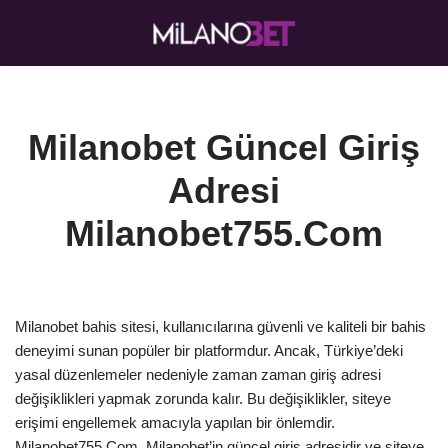
İçeriğe
geç
Milanobet Güncel Giriş
Adresi
Milanobet755.Com
Milanobet bahis sitesi, kullanıcılarına güvenli ve kaliteli bir bahis
deneyimi sunan popüler bir platformdur. Ancak, Türkiye’deki
yasal düzenlemeler nedeniyle zaman zaman giriş adresi
değişiklikleri yapmak zorunda kalır. Bu değişiklikler, siteye
erişimi engellemek amacıyla yapılan bir önlemdir.
Milanobet755.Com, Milanobet’in güncel giriş adresidir ve siteye