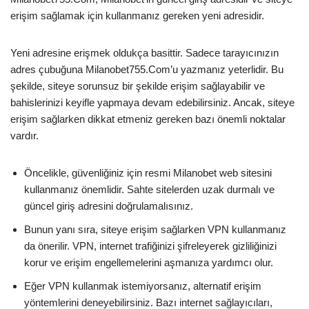
erişim sağlamak için kullanmanız gereken yeni adresidir.
Yeni adresine erişmek oldukça basittir. Sadece tarayıcınızın
adres çubuğuna Milanobet755.Com’u yazmanız yeterlidir. Bu
şekilde, siteye sorunsuz bir şekilde erişim sağlayabilir ve
bahislerinizi keyifle yapmaya devam edebilirsiniz. Ancak, siteye
erişim sağlarken dikkat etmeniz gereken bazı önemli noktalar
vardır.
Öncelikle, güvenliğiniz için resmi Milanobet web sitesini
kullanmanız önemlidir. Sahte sitelerden uzak durmalı ve
güncel giriş adresini doğrulamalısınız.
Bunun yanı sıra, siteye erişim sağlarken VPN kullanmanız
da önerilir. VPN, internet trafiğinizi şifreleyerek gizliliğinizi
korur ve erişim engellemelerini aşmanıza yardımcı olur.
Eğer VPN kullanmak istemiyorsanız, alternatif erişim
yöntemlerini deneyebilirsiniz. Bazı internet sağlayıcıları,