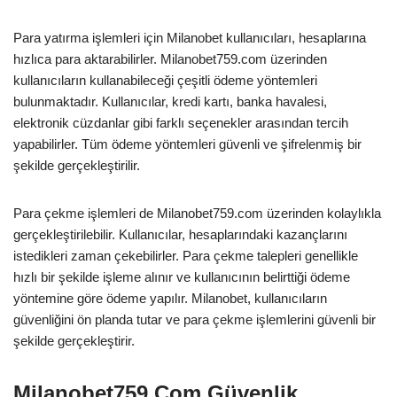
Para yatırma işlemleri için Milanobet kullanıcıları, hesaplarına
hızlıca para aktarabilirler. Milanobet759.com üzerinden
kullanıcıların kullanabileceği çeşitli ödeme yöntemleri
bulunmaktadır. Kullanıcılar, kredi kartı, banka havalesi,
elektronik cüzdanlar gibi farklı seçenekler arasından tercih
yapabilirler. Tüm ödeme yöntemleri güvenli ve şifrelenmiş bir
şekilde gerçekleştirilir.
Para çekme işlemleri de Milanobet759.com üzerinden kolaylıkla
gerçekleştirilebilir. Kullanıcılar, hesaplarındaki kazançlarını
istedikleri zaman çekebilirler. Para çekme talepleri genellikle
hızlı bir şekilde işleme alınır ve kullanıcının belirttiği ödeme
yöntemine göre ödeme yapılır. Milanobet, kullanıcıların
güvenliğini ön planda tutar ve para çekme işlemlerini güvenli bir
şekilde gerçekleştirir.
Milanobet759.Com Güvenlik