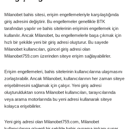
Milanobet bahis sitesi, erişim engellemeleriyle karşılaştığında
giriş adresini değiştirir. Bu engellemeler genellikle BTK
tarafından yapılır ve bahis sitelerinin erişimini engellemek için
kullanılır. Ancak Milanobet, bu engellemelerle başa çıkmak için
hızlı bir şekilde yeni bir giriş adresi oluşturur. Bu sayede
Milanobet kullanıcıları, güncel giriş adresi olan
Milanobet759.com üzerinden siteye erişim sağlayabilirler.
Erişim engellemeleri, bahis sitelerinin kullanıcılarına ulaşmasını
zorlaştırabilir. Ancak Milanobet, kullanıcılarının her zaman siteye
erişebilmesini sağlamak için çalışır. Yeni giriş adresi
oluşturulduktan sonra Milanobet kullanıcıları, tarayıcılarında
veya arama motorlarında bu yeni adresi kullanarak siteye
kolayca erişebilirler.
Yeni giriş adresi olan Milanobet759.com, Milanobet
kullanıcılarına güvenli bir şekilde bahis oynama imkanı sunar.