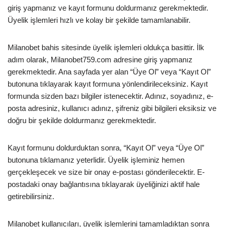
giriş yapmanız ve kayıt formunu doldurmanız gerekmektedir.
Üyelik işlemleri hızlı ve kolay bir şekilde tamamlanabilir.
Milanobet bahis sitesinde üyelik işlemleri oldukça basittir. İlk
adım olarak, Milanobet759.com adresine giriş yapmanız
gerekmektedir. Ana sayfada yer alan “Üye Ol” veya “Kayıt Ol”
butonuna tıklayarak kayıt formuna yönlendirileceksiniz. Kayıt
formunda sizden bazı bilgiler istenecektir. Adınız, soyadınız, e-
posta adresiniz, kullanıcı adınız, şifreniz gibi bilgileri eksiksiz ve
doğru bir şekilde doldurmanız gerekmektedir.
Kayıt formunu doldurduktan sonra, “Kayıt Ol” veya “Üye Ol”
butonuna tıklamanız yeterlidir. Üyelik işleminiz hemen
gerçekleşecek ve size bir onay e-postası gönderilecektir. E-
postadaki onay bağlantısına tıklayarak üyeliğinizi aktif hale
getirebilirsiniz.
Milanobet kullanıcıları, üyelik işlemlerini tamamladıktan sonra