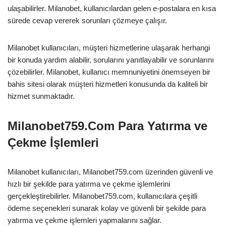
ulaşabilirler. Milanobet, kullanıcılardan gelen e-postalara en kısa
sürede cevap vererek sorunları çözmeye çalışır.
Milanobet kullanıcıları, müşteri hizmetlerine ulaşarak herhangi
bir konuda yardım alabilir, sorularını yanıtlayabilir ve sorunlarını
çözebilirler. Milanobet, kullanıcı memnuniyetini önemseyen bir
bahis sitesi olarak müşteri hizmetleri konusunda da kaliteli bir
hizmet sunmaktadır.
Milanobet759.Com Para Yatırma ve
Çekme İşlemleri
Milanobet kullanıcıları, Milanobet759.com üzerinden güvenli ve
hızlı bir şekilde para yatırma ve çekme işlemlerini
gerçekleştirebilirler. Milanobet759.com, kullanıcılara çeşitli
ödeme seçenekleri sunarak kolay ve güvenli bir şekilde para
yatırma ve çekme işlemleri yapmalarını sağlar.