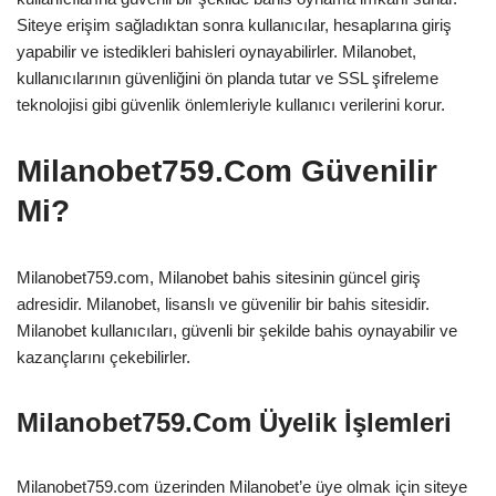
Siteye erişim sağladıktan sonra kullanıcılar, hesaplarına giriş
yapabilir ve istedikleri bahisleri oynayabilirler. Milanobet,
kullanıcılarının güvenliğini ön planda tutar ve SSL şifreleme
teknolojisi gibi güvenlik önlemleriyle kullanıcı verilerini korur.
Milanobet759.Com Güvenilir
Mi?
Milanobet759.com, Milanobet bahis sitesinin güncel giriş
adresidir. Milanobet, lisanslı ve güvenilir bir bahis sitesidir.
Milanobet kullanıcıları, güvenli bir şekilde bahis oynayabilir ve
kazançlarını çekebilirler.
Milanobet759.Com Üyelik İşlemleri
Milanobet759.com üzerinden Milanobet’e üye olmak için siteye