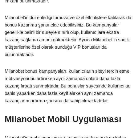
imkanı bulunmaktadır.
Milanobet’in düzenlediği turnuva ve özel etkinliklere katılarak da
bonus kazanma şansı elde edebilirsiniz. Bu kampanyalar
genellikle belirli bir süreyle sınırlı olup, kullanıcılara ekstra
kazanç sağlama amacı gütmektedir. Ayrıca Milanobet’in sadık
müşterilerine özel olarak sunduğu VIP bonusları da
bulunmaktadır.
Milanobet bonus kampanyaları, kullanıcıların siteyi tercih etme
motivasyonunu artırırken aynı zamanda onlara daha fazla
kazanç fırsatı sunmaktadır. Bu bonuslar sayesinde kullanıcılar,
bahis yaparken daha fazla keyif alırken aynı zamanda
kazançlarını artırma şansına da sahip olmaktadırlar.
Milanobet Mobil Uygulaması
Milanobet’in mobil uygulaması, bahis severlere hızlı ve kolay