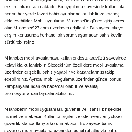
erişim imkanı sunmaktadır. Bu uygulama sayesinde kullanıcılar,
her an her yerde favori bahis oyunlarına katılabilir ve kazanç
elde edebilirler. Mobil uygulama, Milanobet’in güncel giriş adresi
olan Milanobet927.com üzerinden erişilebilir. Bu sayede siteye
erişim konusunda herhangi bir sorun yaşamadan bahis keyfini
sürdürebilirsiniz.
Milanobet mobil uygulaması, kullanıcı dostu arayüzü sayesinde
kolaylıkla kullanılabilir. Sitedeki tüm özelliklere mobil uygulama
üzerinden erişebilir, bahis yapabilir ve kazançlarınızı takip
edebilirsiniz. Ayrıca, mobil uygulama üzerinden güncel bonus
kampanyalarından da haberdar olabilir ve avantajlı
promosyonlardan faydalanabilirsiniz.
Milanobet’in mobil uygulaması, güvenilir ve lisanslı bir şekilde
hizmet vermektedir. Kullanıcı bilgileri ve ödemeleri, en yüksek
güvenlik standartlarıyla korunmaktadır. Bu sayede bahis
severler, mobil uygulama üzerinden gönül rahatlığıyla bahis