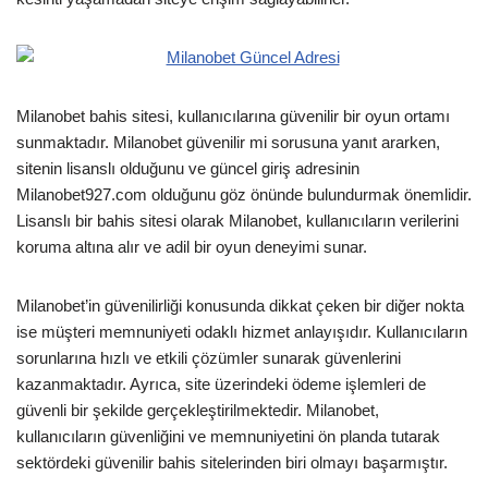
Milanobet bahis sitesi, kullanıcılarına güvenilir bir oyun ortamı
sunmaktadır. Milanobet güvenilir mi sorusuna yanıt ararken,
sitenin lisanslı olduğunu ve güncel giriş adresinin
Milanobet927.com olduğunu göz önünde bulundurmak önemlidir.
Lisanslı bir bahis sitesi olarak Milanobet, kullanıcıların verilerini
koruma altına alır ve adil bir oyun deneyimi sunar.
Milanobet’in güvenilirliği konusunda dikkat çeken bir diğer nokta
ise müşteri memnuniyeti odaklı hizmet anlayışıdır. Kullanıcıların
sorunlarına hızlı ve etkili çözümler sunarak güvenlerini
kazanmaktadır. Ayrıca, site üzerindeki ödeme işlemleri de
güvenli bir şekilde gerçekleştirilmektedir. Milanobet,
kullanıcıların güvenliğini ve memnuniyetini ön planda tutarak
sektördeki güvenilir bahis sitelerinden biri olmayı başarmıştır.