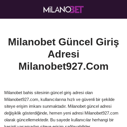
İçeriğe
geç
Milanobet Güncel Giriş
Adresi
Milanobet927.Com
Milanobet bahis sitesinin güncel giriş adresi olan
Milanobet927.com, kullanıcılarına hızlı ve güvenli bir şekilde
siteye erişim imkanı sunmaktadır. Milanobet güncel adresi
değişiklik gösterdiğinde, hemen yeni adresi Milanobet927.com
olarak güncellemektedir. Bu sayede kullanıcılar herhangi bir
kesinti yaşamadan siteye erişim sağlayabilirler.