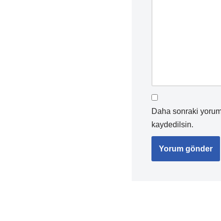
Daha sonraki yoruml
kaydedilsin.