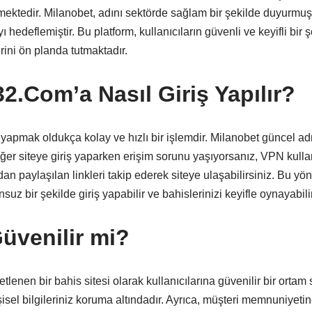
mektedir. Milanobet, adını sektörde sağlam bir şekilde duyurmuş v
hedeflemiştir. Bu platform, kullanıcıların güvenli ve keyifli bir
ini ön planda tutmaktadır.
2.Com’a Nasıl Giriş Yapılır?
yapmak oldukça kolay ve hızlı bir işlemdir. Milanobet güncel ad
 Eğer siteye giriş yaparken erişim sorunu yaşıyorsanız, VPN kull
n paylaşılan linkleri takip ederek siteye ulaşabilirsiniz. Bu yö
z bir şekilde giriş yapabilir ve bahislerinizi keyifle oynayabilir
üvenilir mi?
etlenen bir bahis sitesi olarak kullanıcılarına güvenilir bir orta
işisel bilgileriniz koruma altındadır. Ayrıca, müşteri memnuniyet