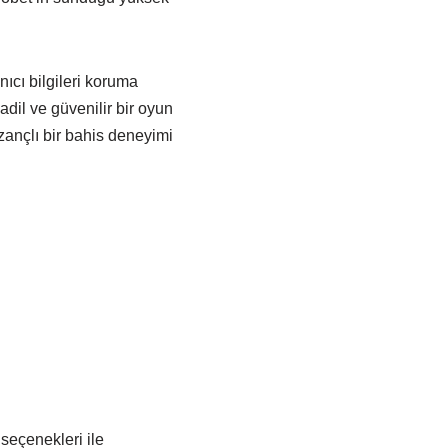
nıcı bilgileri koruma
adil ve güvenilir bir oyun
zançlı bir bahis deneyimi
seçenekleri ile