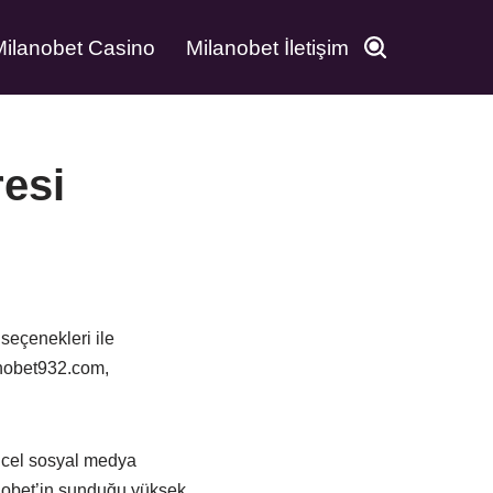
Milanobet Casino
Milanobet İletişim
resi
seçenekleri ile
lanobet932.com,
ncel sosyal medya
lanobet’in sunduğu yüksek