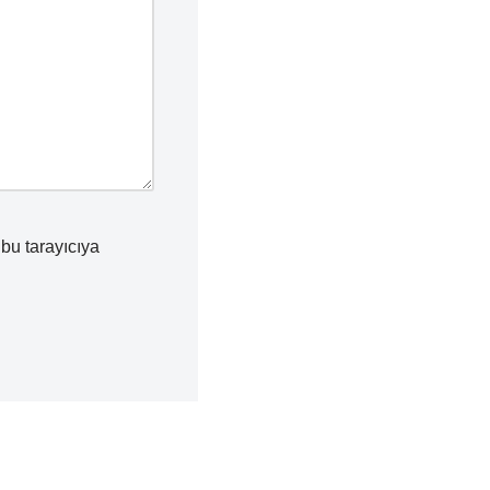
bu tarayıcıya