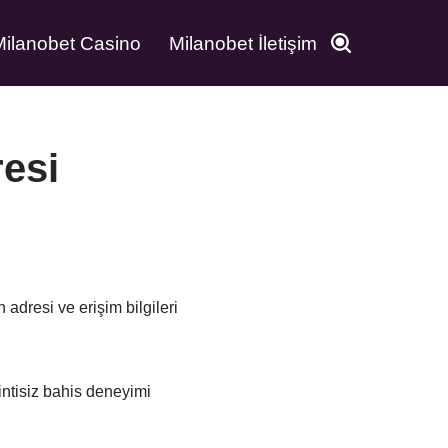
Milanobet Casino
Milanobet İletişim
resi
adresi ve erişim bilgileri
ntisiz bahis deneyimi