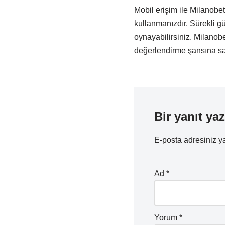
Mobil erişim ile Milanobe
kullanmanızdır. Sürekli g
oynayabilirsiniz. Milanob
değerlendirme şansına sa
Bir yanıt ya
E-posta adresiniz 
Ad
*
Yorum
*