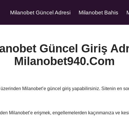
Milanobet Güncel Adresi
Milanobet Bahis
anobet Güncel Giriş Ad
Milanobet940.Com
erinden Milanobet’e güncel giriş yapabilirsiniz. Sitenin en son 
inden Milanobet’e erişmek, engellemelerden kaçınmanıza ve kesi