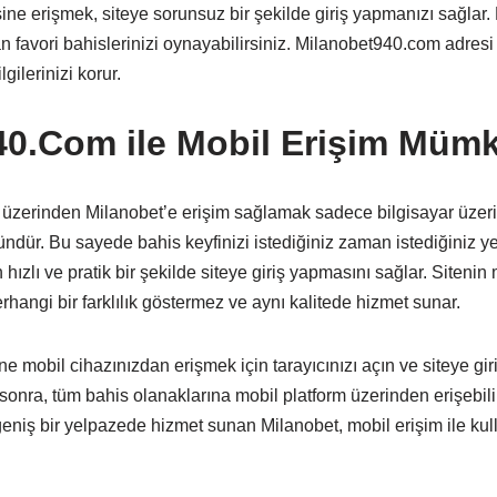
ne erişmek, siteye sorunsuz bir şekilde giriş yapmanızı sağlar. 
 favori bahislerinizi oynayabilirsiniz. Milanobet940.com adresi 
lgilerinizi korur.
40.Com ile Mobil Erişim Mü
üzerinden Milanobet’e erişim sağlamak sadece bilgisayar üzeri
dür. Bu sayede bahis keyfinizi istediğiniz zaman istediğiniz ye
n hızlı ve pratik bir şekilde siteye giriş yapmasını sağlar. Sitenin
ngi bir farklılık göstermez ve aynı kalitede hizmet sunar.
mobil cihazınızdan erişmek için tarayıcınızı açın ve siteye giri
 sonra, tüm bahis olanaklarına mobil platform üzerinden erişebili
niş bir yelpazede hizmet sunan Milanobet, mobil erişim ile kulla