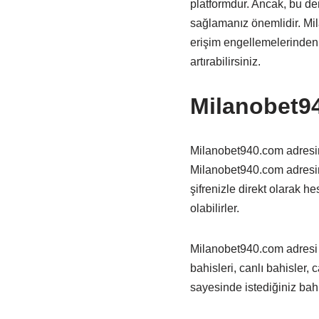
platformdur. Ancak, bu de
sağlamanız önemlidir. Mil
erişim engellemelerinden 
artırabilirsiniz.
Milanobet94
Milanobet940.com adresin
Milanobet940.com adresini
şifrenizle direkt olarak h
olabilirler.
Milanobet940.com adresi ü
bahisleri, canlı bahisler,
sayesinde istediğiniz bahi