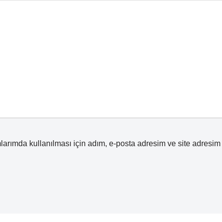
arımda kullanılması için adım, e-posta adresim ve site adresim 