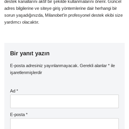
destek kanallarını aktif bir şekilde kullanmalarını önerir. Güncel
adres bilgilerine ve siteye giriş yöntemlerine dair herhangi bir
sorun yaşadığınızda, Milanobet’in profesyonel destek ekibi size
yardımcı olacaktır.
Bir yanıt yazın
E-posta adresiniz yayınlanmayacak.
Gerekli alanlar
*
ile
işaretlenmişlerdir
Ad
*
E-posta
*