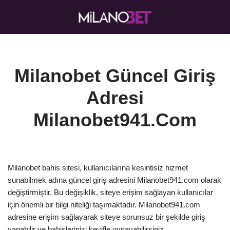
İçeriğe
geç
Milanobet Güncel Giriş
Adresi
Milanobet941.Com
Milanobet bahis sitesi, kullanıcılarına kesintisiz hizmet
sunabilmek adına güncel giriş adresini Milanobet941.com olarak
değiştirmiştir. Bu değişiklik, siteye erişim sağlayan kullanıcılar
için önemli bir bilgi niteliği taşımaktadır. Milanobet941.com
adresine erişim sağlayarak siteye sorunsuz bir şekilde giriş
yapabilir ve bahislerinizi keyifle oynayabilirsiniz.