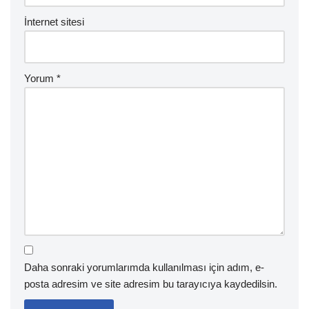
İnternet sitesi
Yorum
*
Daha sonraki yorumlarımda kullanılması için adım, e-
posta adresim ve site adresim bu tarayıcıya kaydedilsin.