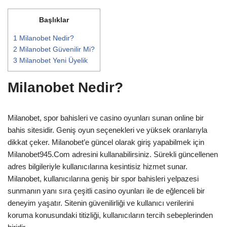
Başlıklar
1
Milanobet Nedir?
2
Milanobet Güvenilir Mi?
3
Milanobet Yeni Üyelik
Milanobet Nedir?
Milanobet, spor bahisleri ve casino oyunları sunan online bir
bahis sitesidir. Geniş oyun seçenekleri ve yüksek oranlarıyla
dikkat çeker. Milanobet’e güncel olarak giriş yapabilmek için
Milanobet945.Com adresini kullanabilirsiniz. Sürekli güncellenen
adres bilgileriyle kullanıcılarına kesintisiz hizmet sunar.
Milanobet, kullanıcılarına geniş bir spor bahisleri yelpazesi
sunmanın yanı sıra çeşitli casino oyunları ile de eğlenceli bir
deneyim yaşatır. Sitenin güvenilirliği ve kullanıcı verilerini
koruma konusundaki titizliği, kullanıcıların tercih sebeplerinden