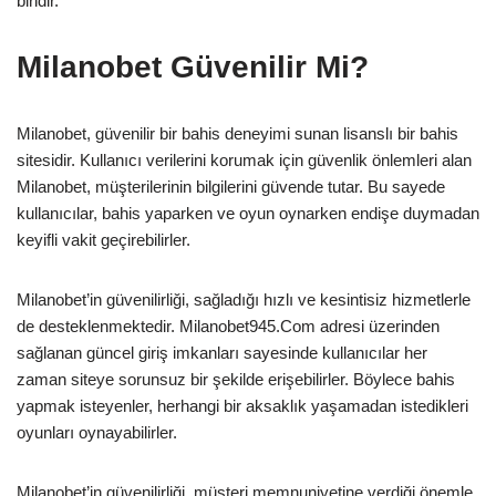
biridir.
Milanobet Güvenilir Mi?
Milanobet, güvenilir bir bahis deneyimi sunan lisanslı bir bahis
sitesidir. Kullanıcı verilerini korumak için güvenlik önlemleri alan
Milanobet, müşterilerinin bilgilerini güvende tutar. Bu sayede
kullanıcılar, bahis yaparken ve oyun oynarken endişe duymadan
keyifli vakit geçirebilirler.
Milanobet’in güvenilirliği, sağladığı hızlı ve kesintisiz hizmetlerle
de desteklenmektedir. Milanobet945.Com adresi üzerinden
sağlanan güncel giriş imkanları sayesinde kullanıcılar her
zaman siteye sorunsuz bir şekilde erişebilirler. Böylece bahis
yapmak isteyenler, herhangi bir aksaklık yaşamadan istedikleri
oyunları oynayabilirler.
Milanobet’in güvenilirliği, müşteri memnuniyetine verdiği önemle