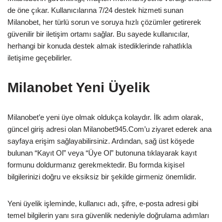
de öne çıkar. Kullanıcılarına 7/24 destek hizmeti sunan
Milanobet, her türlü sorun ve soruya hızlı çözümler getirerek
güvenilir bir iletişim ortamı sağlar. Bu sayede kullanıcılar,
herhangi bir konuda destek almak istediklerinde rahatlıkla
iletişime geçebilirler.
Milanobet Yeni Üyelik
Milanobet’e yeni üye olmak oldukça kolaydır. İlk adım olarak,
güncel giriş adresi olan Milanobet945.Com’u ziyaret ederek ana
sayfaya erişim sağlayabilirsiniz. Ardından, sağ üst köşede
bulunan “Kayıt Ol” veya “Üye Ol” butonuna tıklayarak kayıt
formunu doldurmanız gerekmektedir. Bu formda kişisel
bilgilerinizi doğru ve eksiksiz bir şekilde girmeniz önemlidir.
Yeni üyelik işleminde, kullanıcı adı, şifre, e-posta adresi gibi
temel bilgilerin yanı sıra güvenlik nedeniyle doğrulama adımları