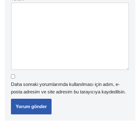
Daha sonraki yorumlarımda kullanılması için adım, e-
posta adresim ve site adresim bu tarayıcıya kaydedilsin.