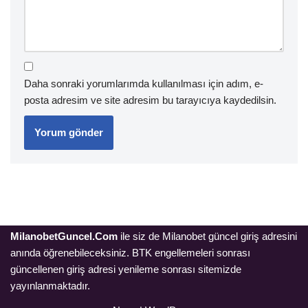
Daha sonraki yorumlarımda kullanılması için adım, e-
posta adresim ve site adresim bu tarayıcıya kaydedilsin.
MilanobetGuncel.Com
ile siz de Milanobet güncel giriş adresini
anında öğrenebileceksiniz. BTK engellemeleri sonrası
güncellenen giriş adresi yenileme sonrası sitemizde
yayınlanmaktadır.