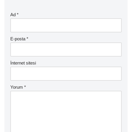
Ad
*
E-posta
*
İnternet sitesi
Yorum
*