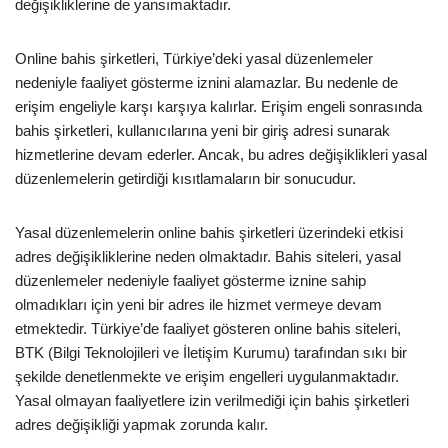
değişikliklerine de yansımaktadır.
Online bahis şirketleri, Türkiye’deki yasal düzenlemeler
nedeniyle faaliyet gösterme iznini alamazlar. Bu nedenle de
erişim engeliyle karşı karşıya kalırlar. Erişim engeli sonrasında
bahis şirketleri, kullanıcılarına yeni bir giriş adresi sunarak
hizmetlerine devam ederler. Ancak, bu adres değişiklikleri yasal
düzenlemelerin getirdiği kısıtlamaların bir sonucudur.
Yasal düzenlemelerin online bahis şirketleri üzerindeki etkisi
adres değişikliklerine neden olmaktadır. Bahis siteleri, yasal
düzenlemeler nedeniyle faaliyet gösterme iznine sahip
olmadıkları için yeni bir adres ile hizmet vermeye devam
etmektedir. Türkiye’de faaliyet gösteren online bahis siteleri,
BTK (Bilgi Teknolojileri ve İletişim Kurumu) tarafından sıkı bir
şekilde denetlenmekte ve erişim engelleri uygulanmaktadır.
Yasal olmayan faaliyetlere izin verilmediği için bahis şirketleri
adres değişikliği yapmak zorunda kalır.