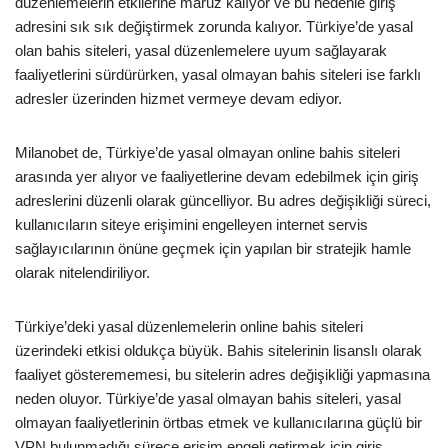
düzenlemelerin etkilerine maruz kalıyor ve bu nedenle giriş
adresini sık sık değiştirmek zorunda kalıyor. Türkiye’de yasal
olan bahis siteleri, yasal düzenlemelere uyum sağlayarak
faaliyetlerini sürdürürken, yasal olmayan bahis siteleri ise farklı
adresler üzerinden hizmet vermeye devam ediyor.
Milanobet de, Türkiye’de yasal olmayan online bahis siteleri
arasında yer alıyor ve faaliyetlerine devam edebilmek için giriş
adreslerini düzenli olarak güncelliyor. Bu adres değişikliği süreci,
kullanıcıların siteye erişimini engelleyen internet servis
sağlayıcılarının önüne geçmek için yapılan bir stratejik hamle
olarak nitelendiriliyor.
Türkiye’deki yasal düzenlemelerin online bahis siteleri
üzerindeki etkisi oldukça büyük. Bahis sitelerinin lisanslı olarak
faaliyet gösterememesi, bu sitelerin adres değişikliği yapmasına
neden oluyor. Türkiye’de yasal olmayan bahis siteleri, yasal
olmayan faaliyetlerinin örtbas etmek ve kullanıcılarına güçlü bir
VPN bulunmadığı sürece erişim engeli getirmek için giriş