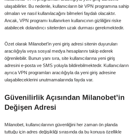
ulaşabilirler. Bu nedenle, kullanıcıların bir VPN programına sahip
olmaları ve nasıl kullanılacağını bilmeleri faydalı olacaktır.
Ancak, VPN programı kullanırken kullanıcının gizliliğini riske
atabilecek dolandırıcı sitelerden uzak durması gerekmektedir.
Özet olarak Milanobet’in yeni giriş adresi sitenin duyuruları
aracılığıyla veya sosyal medya hesaplarını takip ederek
öğrenilebilir. Bunun yanı sıra, site kullanıcılarına yeni giriş
adresini e-posta ve SMS yoluyla bildirebilmektedir. Kullanıcıların
ayrıca VPN programları aracılığıyla da yeni giriş adresine
ulaşabileceklerini unutmamalarında fayda var.
Güvenilirlik Açısından Milanobet’in
Değişen Adresi
Milanobet, kullanıcılarının güvenliğini her zaman ön planda
tuttuğu için adres değişikliği sırasında da bu konuya özellikle