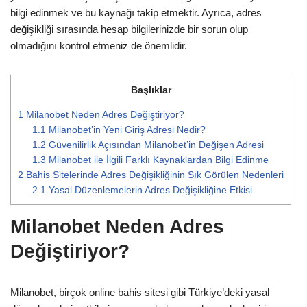
bilgi edinmek ve bu kaynağı takip etmektir. Ayrıca, adres
değişikliği sırasında hesap bilgilerinizde bir sorun olup
olmadığını kontrol etmeniz de önemlidir.
Başlıklar
1
Milanobet Neden Adres Değiştiriyor?
1.1
Milanobet’in Yeni Giriş Adresi Nedir?
1.2
Güvenilirlik Açısından Milanobet’in Değişen Adresi
1.3
Milanobet ile İlgili Farklı Kaynaklardan Bilgi Edinme
2
Bahis Sitelerinde Adres Değişikliğinin Sık Görülen Nedenleri
2.1
Yasal Düzenlemelerin Adres Değişikliğine Etkisi
Milanobet Neden Adres
Değiştiriyor?
Milanobet, birçok online bahis sitesi gibi Türkiye’deki yasal