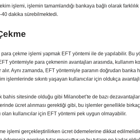
kim işlemi, işlemin tamamlandığı bankaya bağlı olarak farklılık g
40 dakika sürebilmektedi.
 Çekme
 para çekme işlemi yapmak EFT yöntemi ile de yapılabilir. Bu 
EFT yöntemiyle para çekmenin avantajları arasında, kullanım kol
yer alır. Aynı zamanda, EFT yöntemiyle paranın doğrudan banka
işlemlerinde sıkıntı yaşayan kullanıcılar için oldukça avantajlı
bahis sitesinde olduğu gibi Milanobet’te de bazı dezavantajlar
rinde ücret alınması gerektiği gibi, bu işlemler genellikle birka
cı olan kullanıcılar için EFT yöntemi pek uygun olmayabilir.
e işlemi gerçekleştirilirken ücret ödemelerine dikkat edilmelidi
n ödemeniz gereken tutar mevcuttur ve bu tutarın ne kadar old