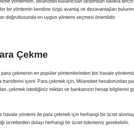
ekme yöntemleri, Milanobet kullanıcıları tarafından sıklıkla terci
Her bir yöntemin kendine özgü avantaj ve dezavantajları bulunm
çları doğrultusunda en uygun yöntemi seçmesi önemlidir.
Para Çekme
e para çekmenin en popüler yöntemlerinden biri havale yöntemid
 transferini içerir. Para çekmek için, Milanobet hesabınızdan
an, çekmek istediğiniz miktarı ve bankanızın hesap bilgilerini gi
e havale yöntemi ile para çekmek için herhangi bir ücret alınma
diği ücretlerden dolayı herhangi bir ücret ödemeniz gerekebilir.