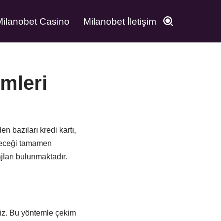
Milanobet Casino
Milanobet İletişim
mleri
n bazıları kredi kartı,
ileceği tamamen
jları bulunmaktadır.
iriz. Bu yöntemle çekim