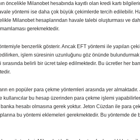
ın öncelikle Milanobet hesabında kayıtlı olan kredi kartı bilgileri
vale yöntemi ise daha çok büyük çekimlerde tercih edilebilir. 
ncelikle Milanobet hesaplarından havale talebi oluşturması ve d
i tamamlaması gerekmektedir.
temiyle benzerlik gösterir. Ancak EFT yöntemi ile yapılan çeki
h edilirken, işlem süresinin uzunluğunu göz önünde bulundurmak 
sırasında belirli bir ücret talep edilmektedir. Bu ücretler her bank
edir.
ların en popüler para çekme yöntemleri arasında yer almaktadır
 kullanıcılar bu hesap üzerinden para çekme işlemi yapabilirle
ir banka hesabı olmasına gerek yoktur. Jeton Cüzdan ile para çek
larına bu yöntemi eklemeleri gerekmektedir. Bu yöntemde de beli