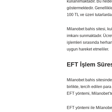
kullanılmaktadır. Bu nede
göstermektedir. Genellikle
100 TL ve üzeri tutarlarda
Milanobet bahis sitesi, ku
imkanı sunmaktadır. Ücret
işlemleri sırasında herhan
uygun hareket etmeliler.
EFT İşlem Süre
Milanobet bahis sitesinde
birlikte, tercih edilen pa
EFT yöntemi, Milanobet’te
EFT yöntemi ile Milanobet