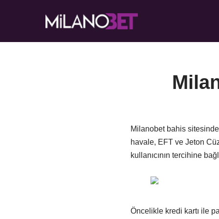
İçeriğe
geç
Mila
Milanobet bahis sitesinde
havale, EFT ve Jeton Cüz
kullanıcının tercihine bağ
Öncelikle kredi kartı ile