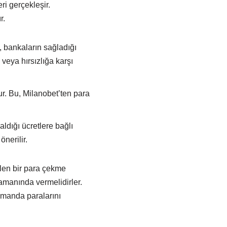
ri gerçekleşir.
r.
, bankaların sağladığı
 veya hırsızlığa karşı
ur. Bu, Milanobet’ten para
aldığı ücretlere bağlı
nerilir.
len bir para çekme
amanında vermelidirler.
zamanda paralarını