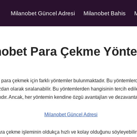
Milanobet Güncel Adresi
Milanobet Bahis
nobet Para Çekme Yönte
 para çekmek için farklı yöntemler bulunmaktadır. Bu yöntemlerde
dan olarak sıralanabilir. Bu yöntemlerden hangisinin tercih ed
lıdır. Ancak, her yöntemin kendine özgü avantajları ve dezavanta
 para çekme işleminin oldukça hızlı ve kolay olduğunu söyleyebil