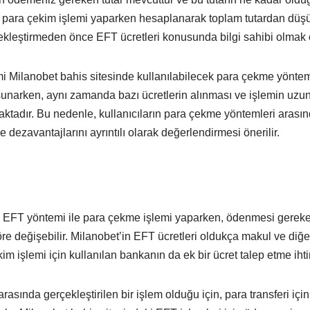
t, para çekim işlemi yaparken hesaplanarak toplam tutardan düşü
ekleştirmeden önce EFT ücretleri konusunda bilgi sahibi olmak 
i Milanobet bahis sitesinde kullanılabilecek para çekme yöntem
m sunarken, aynı zamanda bazı ücretlerin alınması ve işlemin uzu
aktadır. Bu nedenle, kullanıcıların para çekme yöntemleri aras
dezavantajlarını ayrıntılı olarak değerlendirmesi önerilir.
e EFT yöntemi ile para çekme işlemi yaparken, ödenmesi gereke
öre değişebilir. Milanobet’in EFT ücretleri oldukça makul ve diğe
m işlemi için kullanılan bankanın da ek bir ücret talep etme iht
asında gerçekleştirilen bir işlem olduğu için, para transferi içi