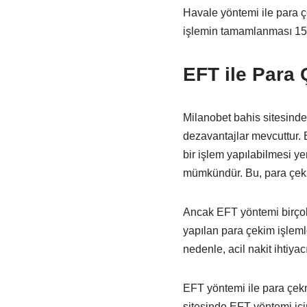
Havale yöntemi ile para çe
işlemin tamamlanması 15-
EFT ile Para
Milanobet bahis sitesinde
dezavantajlar mevcuttur. 
bir işlem yapılabilmesi 
mümkündür. Bu, para çekim 
Ancak EFT yöntemi birçok 
yapılan para çekim işlemle
nedenle, acil nakit ihtiya
EFT yöntemi ile para çekm
sitesinde EFT yöntemi içi