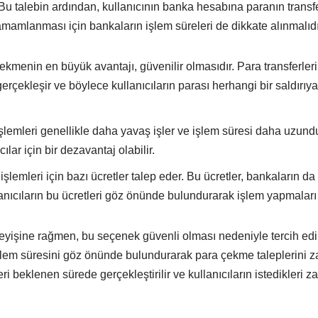
Bu talebin ardından, kullanıcının banka hesabına paranın transfe
amamlanması için bankaların işlem süreleri de dikkate alınmalıdı
kmenin en büyük avantajı, güvenilir olmasıdır. Para transferleri
gerçekleşir ve böylece kullanıcıların parası herhangi bir saldırıya
işlemleri genellikle daha yavaş işler ve işlem süresi daha uzund
lar için bir dezavantaj olabilir.
şlemleri için bazı ücretler talep eder. Bu ücretler, bankaların da 
lanıcıların bu ücretleri göz önünde bulundurarak işlem yapmaları ö
eyişine rağmen, bu seçenek güvenli olması nedeniyle tercih edi
 işlem süresini göz önünde bulundurarak para çekme taleplerini z
ri beklenen sürede gerçekleştirilir ve kullanıcıların istedikleri 