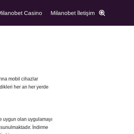
Milanobet Casino
Milanobet İletişim
rına mobil cihazlar
ikleri her an her yerde
ine uygun olan uygulamayı
i sunulmaktadır. İndirme