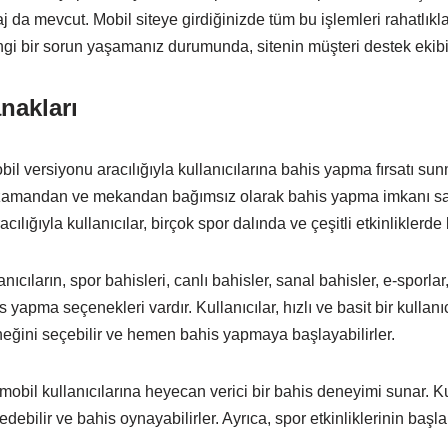
j da mevcut. Mobil siteye girdiğinizde tüm bu işlemleri rahatlı
gi bir sorun yaşamanız durumunda, sitenin müşteri destek ekibi
nakları
bil versiyonu aracılığıyla kullanıcılarına bahis yapma fırsatı su
e zamandan ve mekandan bağımsız olarak bahis yapma imkanı sa
ılığıyla kullanıcılar, birçok spor dalında ve çeşitli etkinliklerde 
lanıcıların, spor bahisleri, canlı bahisler, sanal bahisler, e-sporla
yapma seçenekleri vardır. Kullanıcılar, hızlı ve basit bir kullan
eneğini seçebilir ve hemen bahis yapmaya başlayabilirler.
mobil kullanıcılarına heyecan verici bir bahis deneyimi sunar. K
 edebilir ve bahis oynayabilirler. Ayrıca, spor etkinliklerinin b