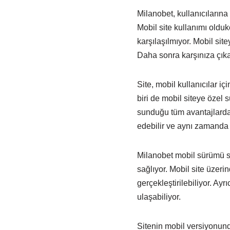
Milanobet, kullanıcıların
Mobil site kullanımı oldu
karşılaşılmıyor. Mobil sit
Daha sonra karşınıza çıka
Site, mobil kullanıcılar i
biri de mobil siteye özel s
sunduğu tüm avantajlardan 
edebilir ve aynı zamanda c
Milanobet mobil sürümü sa
sağlıyor. Mobil site üzeri
gerçekleştirilebiliyor. Ayr
ulaşabiliyor.
Sitenin mobil versiyonund