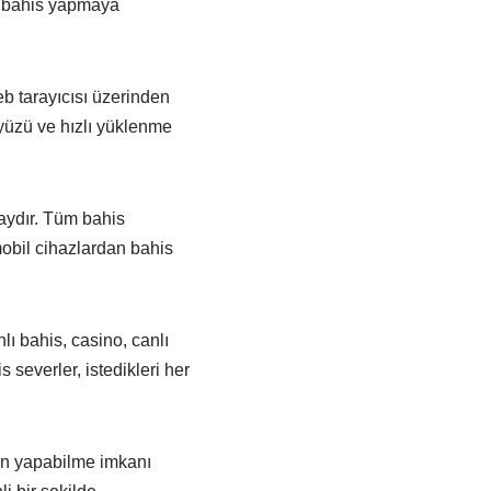
de bahis yapmaya
b tarayıcısı üzerinden
ayüzü ve hızlı yüklenme
laydır. Tüm bahis
 mobil cihazlardan bahis
lı bahis, casino, canlı
severler, istedikleri her
den yapabilme imkanı