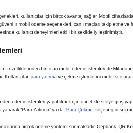
nekleri, kullanıcılar için birçok avantaj sağlar. Mobil cihazlarda
güvenilir mobil ödeme seçenekleri, canlı maçları takip etme ve f
inde kullanıcı deneyimleri etkili bir şekilde iyileştirilmiştir.
lemleri
emli özelliklerinden biri olan mobil ödeme işlemleri de Milanobe
r. Kullanıcılar,
para yatırma
ve çekme işlemlerini mobil site aracı
inden ödeme işlemleri yapabilmek için öncelikle siteye giriş ya
ş yaparak “Para Yatırma” ya da “
Para Çekme
” seçeneğini seçmel
llanıcılarına birçok ödeme yöntemi sunmaktadır. Cepbank, QR K