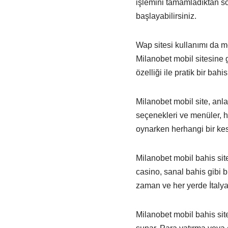
işlemini tamamladıktan so
başlayabilirsiniz.
Wap sitesi kullanımı da m
Milanobet mobil sitesine g
özelliği ile pratik bir bah
Milanobet mobil site, anla
seçenekleri ve menüler, hı
oynarken herhangi bir k
Milanobet mobil bahis site
casino, sanal bahis gibi 
zaman ve her yerde İtalya
Milanobet mobil bahis sit